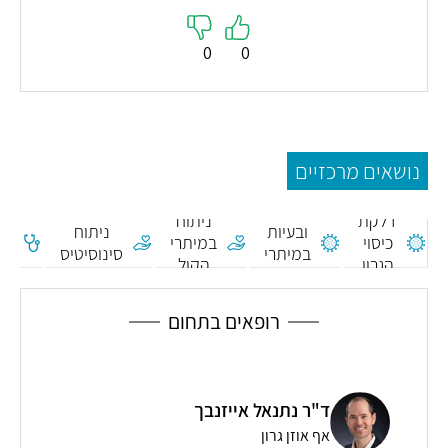
0
0
נושאים מרכזיים
צרידות
דלקת
ניתוח
נו
ובעיות
ניתוח
כיסוי
במיתרי
לב
במיתרי
סינוסיטיס
הגרון
הקול
הת
הקול
רופאים בתחום
ד"ר נתנאל אייזנבך
רות
רופא 
אף אוזן גרון