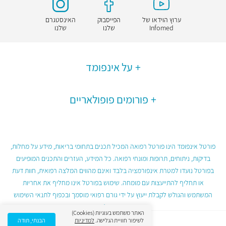
ערוץ הוידאו של
הפייסבוק
האינסטגרם
Infomed
שלנו
שלנו
על אינפומד
פורומים פופולאריים
פורטל אינפומד הינו פורטל רפואה המכיל תכנים בתחומי בריאות, מידע על מחלות,
בדיקות, ניתוחים, תרופות ומונחי רפואה. כל המידע, העזרים והתכנים המופיעים
בפורטל נועדו למטרת אינפורמציה בלבד ואינם מהווים המלצה רפואית, חוות דעת
או תחליף להתייעצות עם מומחה. שימוש בפורטל אינו מחליף את אחריות
המשתמש והגולש לקבלת ייעוץ על ידי גורם רפואי מוסמך ובכפוף לתנאי השימוש
בפורטל.
האתר משתמש בעוגיות (Cookies)
לשיפור חוויית הגלישה.
למדיניות
הבנתי, תודה