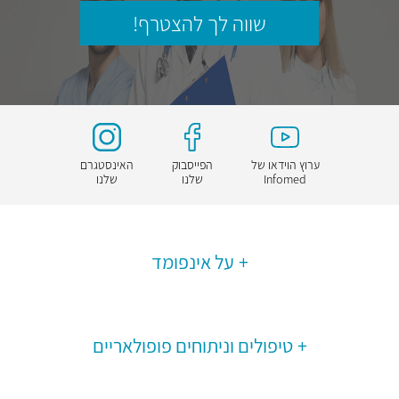
שווה לך להצטרף!
ערוץ הוידאו של
הפייסבוק
האינסטגרם
Infomed
שלנו
שלנו
על אינפומד
טיפולים וניתוחים פופולאריים