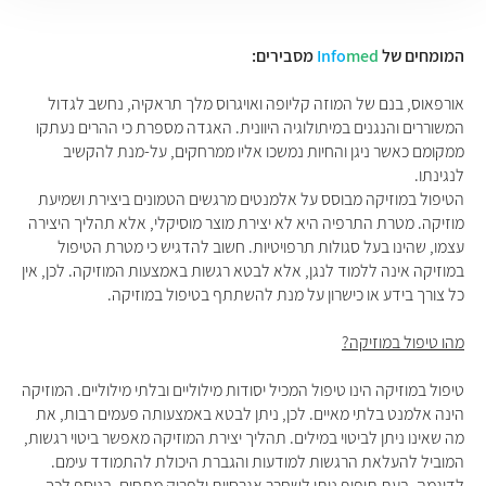
המומחים של
med
Info
מסבירים:
אורפאוס, בנם של המוזה קליופה ואויגרוס מלך תראקיה, נחשב לגדול
המשוררים והנגנים במיתולוגיה היוונית. האגדה מספרת כי ההרים נעתקו
ממקומם כאשר ניגן והחיות נמשכו אליו ממרחקים, על-מנת להקשיב
לנגינתו.
הטיפול במוזיקה מבוסס על אלמנטים מרגשים הטמונים ביצירת ושמיעת
מוזיקה. מטרת התרפיה היא לא יצירת מוצר מוסיקלי, אלא תהליך היצירה
עצמו, שהינו בעל סגולות תרפויטיות. חשוב להדגיש כי מטרת הטיפול
במוזיקה אינה ללמוד לנגן, אלא לבטא רגשות באמצעות המוזיקה. לכן, אין
כל צורך בידע או כישרון על מנת להשתתף בטיפול במוזיקה.
מהו טיפול במוזיקה?
טיפול במוזיקה הינו טיפול המכיל יסודות מילוליים ובלתי מילוליים. המוזיקה
הינה אלמנט בלתי מאיים. לכן, ניתן לבטא באמצעותה פעמים רבות, את
מה שאינו ניתן לביטוי במילים. תהליך יצירת המוזיקה מאפשר ביטוי רגשות,
המוביל להעלאת הרגשות למודעות והגברת היכולת להתמודד עימם.
לדוגמה, בעת תיפוף ניתן לשחרר אגרסיות ולפרוק מתחים. בנוסף לכך,