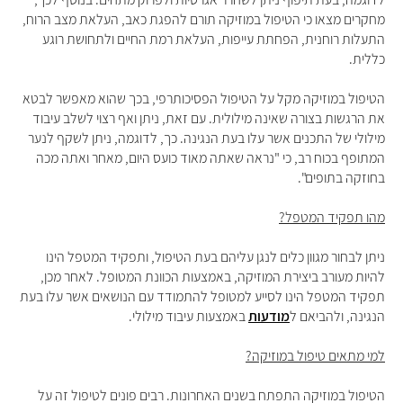
מחקרים מצאו כי הטיפול במוזיקה תורם להפגת כאב, העלאת מצב הרוח,
התעלות רוחנית, הפחתת עייפות, העלאת רמת החיים ולתחושת רוגע
כללית.
הטיפול במוזיקה מקל על הטיפול הפסיכותרפי, בכך שהוא מאפשר לבטא
את הרגשות בצורה שאינה מילולית. עם זאת, ניתן ואף רצוי לשלב עיבוד
מילולי של התכנים אשר עלו בעת הנגינה. כך, לדוגמה, ניתן לשקף לנער
המתופף בכוח רב, כי "נראה שאתה מאוד כועס היום, מאחר ואתה מכה
בחוזקה בתופים".
מהו תפקיד המטפל?
ניתן לבחור מגוון כלים לנגן עליהם בעת הטיפול, ותפקיד המטפל הינו
להיות מעורב ביצירת המוזיקה, באמצעות הכוונת המטופל. לאחר מכן,
תפקיד המטפל הינו לסייע למטופל להתמודד עם הנושאים אשר עלו בעת
הנגינה, ולהביאם ל
מודעות
באמצעות עיבוד מילולי.
למי מתאים טיפול במוזיקה?
הטיפול במוזיקה התפתח בשנים האחרונות. רבים פונים לטיפול זה על