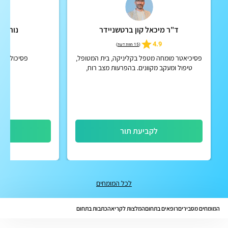
ד"ר מיכאל קון ברטשניידר
נורית 
5.0
4.9
(
15 חוות דעת
)
פסיכיאטר מומחה מטפל בקליניקה, בית המטופל,
פסיכולוגית
טיפול ומעקב מקוונים. בהפרעות מצב רוח,
הפרעות קשב וריכוז, הפרעות פסיכוטיות אקוטיות
וכרוניות, הפרעות אישי...
לקביעת תור
לק
לכל המומחים
המומחים מסבירים
רופאים בתחום
המלצות לקריאה
כתבות בתחום