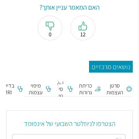
האם המאמר עניין אותך?
0
12
נושאים מרכזיים
CT,
סרטן
כריתת
מיפוי
בדיקת
סי
העצמות
גרורות
עצמות
MRI
טי
הצטרפו לניוזלטר השבועי של אינפומד