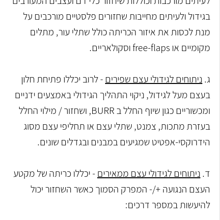
לעיתים מורכבות וכוללות שיחזור כלי דם ועצבים המעורבים
בגידול ולעיתים מחייבות שחזורים פלסטיים מורכבים על
מנת לכסות את איזור הכריתה כולל שתלי עור, מתלים
מקומיים או free-flaps וסקולאריים.
ג.
ניתוחים לגידולי עצם שפירים
- לרוב יכללו פתיחת חלון
בעצם מעל לגידול, ניקוי התהליך הגידולי באמצעים ידניים
ומכשוריים כגון שיוף החלל ב BURR, ושחזור / מילוי החלל
בעזרת מתכות, צמנט, שתלי עצם או תחליפי עצם מסוג
הידרוקסי-אפטיט שמגיעים במבנים ובגדלים שונים.
ד.
ניתוחים לגידולי עצם ממאירים
- יכללו כריתה של מקטע
העצם הנגועה +/- המפרק הסמוך כאשר השחזור יכול
להיעשות במספר דרכים: