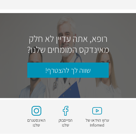
רופא, אתה עדיין לא חלק
מאינדקס המומחים שלנו?
שווה לך להצטרף!
ערוץ הוידאו של
הפייסבוק
האינסטגרם
Infomed
שלנו
שלנו