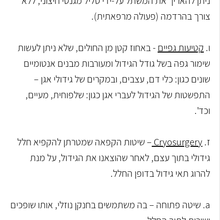
ניתן להאריך את המשתל על-ידי סליל מגנטי חיצוני, ללא
צורך בהרדמה (פעולה מרפאתית).
ו.
קטיעות גפיים
- באחוז קטן מן החולים, שלא ניתן לעשות
שימור גפה בשל גודל הגידול ומעורבות מבנים אנטומיים
שונים כגון: כלי דם, עצבים, ובמקרים של גידולי אגן –
התפשטות של הגידול לעברי אגן כגון: שלפוחית, מעיים,
וכד'.
ז.
Cryosurgery
– שיטות הקפאה שמטרתן להקפיא חלל
גידולי בתוך עצם, לאחר שהוצאנו את הגידול, על מנת
להרוג תאי גידול בדופן החלל.
a. שיטה פתוחה – בה משתמשים בחנקן נוזלי, אותו שופכים