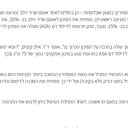
ים קליניים בבני אדם הוכיחו שטיפול במדלל דם ASA (אספירין) במגוון אוכלוסיות – הן בחולים לאחר אוטם שריר הלב (מניעה
והן בחולים אצלם המחלה הטרשתית עדיין לא גרמה נזק רקמתי (מניעה ראשונית), מפחית את הסיכון לאוטם שריר הלב בכ- 35%, את
הסיכון לאירוע לב בכ- 23% ואת התמותה על רקע מחלת כלי דם בכ- 15%. מנגד, מתן תרופות לדילול דם (ASA) מעלה 
ך עולה בהרבה על הסיכון הכרוך בו", אומר
ד"ר אילן קיציס, "רופאי מ
וקרדיולוגים בארץ ובעולם ממליצים על נטילה יומית של תרופות לדילול דם ASA כתרופת מנע במינון אפקטיבי נמוך של 75 מ"ג ובכך
סון) הוא התכשיר המכיל את כמות האספירין הנמוכה ביותר הקיימת היום באר
במעי הדק (ולא בקיבה) ועל ידי כך מפחית את הסכנה לדימום מדרכ
רופה בפעם הראשונה. לאחר התחלת הטיפול ניתן לרכוש את התרופה