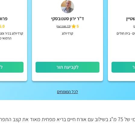
טיין
ד"ר ירון סטנובסקי
פרופ
5.0
5
)
(
15 חוות דעת
)
 - בית חולים
קרדיולוג
קרדיולוג בכיר ומ
הרפואי מע
ר
לקביעת תור
לק
לכל המומחים
(ASA) במינון יומי של 75 מ"ג בשילוב עם אורח חיים בריא מפחית מאוד את קצב הת