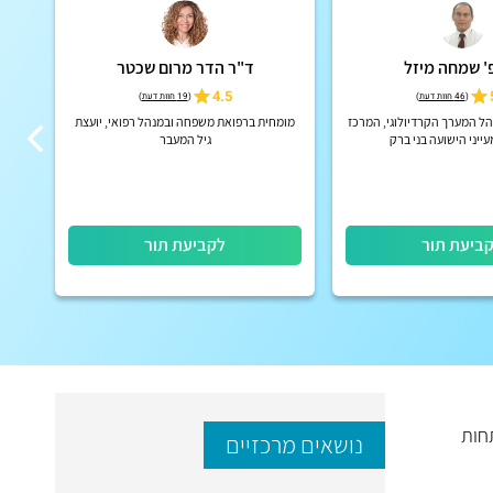
' שמחה מיזל
ד"ר הדר מרום שכטר
4.5
(
46 חוות דעת
)
(
19 חוות דעת
)
נהל המערך הקרדיולוגי, המרכז
מומחית ברפואת משפחה ובמנהל רפואי, יועצת
מומ
ייני הישועה בני ברק
גיל המעבר
הקרד
כר
ביעת תור
לקביעת תור
פתחות
נושאים מרכזיים