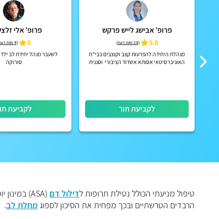
פרופ' אבישג לייש פרקש
פרופ' אלי זלצש
בין
5.0
5
(
24 חוות דעת
)
(
9 חוות דעת
מנהלת היחידה להפרעות קצב וקוצבים בבי"ח
לשעבר מנהל יחידת לב ילדים
האוניברסיטאי אסותא אשדוד הציבורי וסגנית
סורוקה
מנהל המערך הקרדיולוגי בבית החולים
לקביעת תור
לקביעת תו
טיפול מניעתי הכולל נטילת תרופות ל
דילול דם
הרבדים הטרשתיים ובכך מפחית את הסיכון לספוג
מחלת לב
.