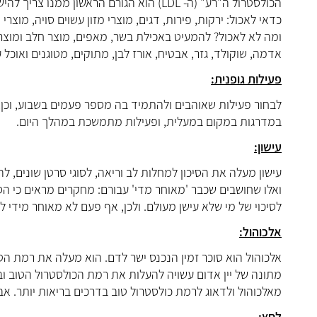
הכולסטרול ה"רע" (ה- LDL) הוא הגורם הראשון ממנו צריך להישמר, כך גם מרמה גבוהה של טריגליצרידים.
כדאי לאכול: ירקות, פירות, דגים, מוצרי מזון עשוים סויה, מוצרי
ומה לא לאכול? להמעיט באכילת בשר, מאפים, מוצר חלב ומוצרי 
אדמה, שוקולד, גזר, אבטיח, אורז לבן, מתוקים, מטוגנים ואוכל 
פעילות גופנית:
לבחור פעילות שאוהבים ולהתמיד בה מספר פעמים בשבוע, וכן, 
במדרגות במקום במעלית, ופעילות מתמשכת במהלך היום.
עישון:
עישון מעלה את הסיכון למחלות לב וריאה, לסוגי סרטן שונים, ל
ואלו שחושבים שכבר 'מאוחר מדי' עבורם: מחקרים מראים כי הס
לסיכוי של מי שלא עישן מעולם. ולכן, אף פעם לא מאוחר מידי ל
אלכוהול:
אלכוהול הוא סוכר זמין הנכנס ישר לדם. הוא מעלה את רמת הטר
מתונה של יין אדום עשויה להעלות את רמת הכולסטרול הטוב ו
מאלכוהול ולדאוג לרמת כולסטרול טוב בדרכים בריאות יותר. א
לחץ: