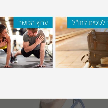
לטסים לחו"ל
ערוץ הכושר