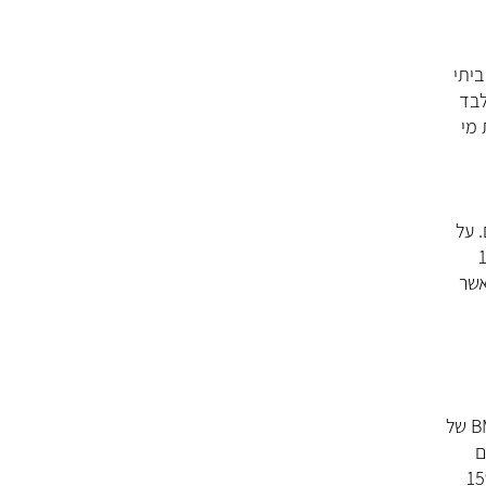
ם מי ברז, 46% ממתקן סינון ביתי
וצה יותר בקרב האוכלוסייה הערבית, כאשר 70% מהם שותים מי ברז לעומת 46% בלבד
 משתיית מי
 על
 ערבים לעומת 17.3%
שקאות אלו, כאשר בגילאי 65 ומעלה שתיית משקאות מתועשים נמוכה פי 4 מאשר
. בסקר נמצא, שכ- 40% הם במשקל תקין (BMI של
ים
 בעודף משקל לעומת 29.3% מהיהודים ו-19% סובלים מהשמנה לעומת 15%