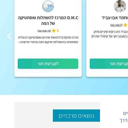
חמד אבו עביד
D.M.C המרכז להשתלות ואסתטיקה
של הפה
(
9 חוות דעת
)
5
(
10 חוות דעת
)
עביד הינו רופא שיניים ותיק
מגוון רחב של טיפולי שיניים
לחי
מרכז מתקדם לרפואת שיניים ואסתטיקה דנטלית
מתקדמים, בוגר אוניברסיטת LMU – מינכן
השת
המתמחה בהשתלות שיקום הפה וציפויי חרסינה -
בגרמניה
עם דגש על תוצאה טבעית מדויקת ועמידה לאורך
זמן
ביעת תור
לקביעת תור
ים
נושאים מרכזיים
דרך