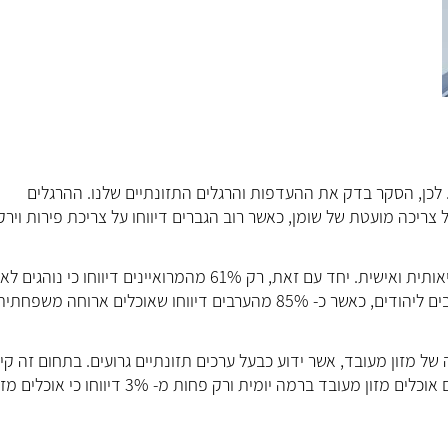
 לכן, הסקר בדק את ההעדפות והרגלים התזונתיים שלנו. ההרגלים
צריכה מועטת של שומן, כאשר רוב הגברים דיווחו על צריכת פירות וירק
ארוחה מסודרת עם בני המשפחה נמצאה כחשובה מבחינה בריאותית ואישית. יחד עם זאת, רק 61% מהמרואיינים דיווחו כי נו
ארוחה משפחתית אחת ביום. בנושא זה קיים הבדל גדול בין ערבים ליהודים, כאשר כ- 85% מהערבים דיווחו שאוכלים ארוחה משפחת
 מזון מעובד, אשר ידוע כבעל ערכים תזונתיים גרועים. בתחום זה קי
דווקא מגמה חיובית, כאשר רק כ- 4% מהמרואיינים דיווחו כי הם אוכלים מזון מעובד ברמה יומית ורק פחות מ- 3% דיווחו כי אוכל