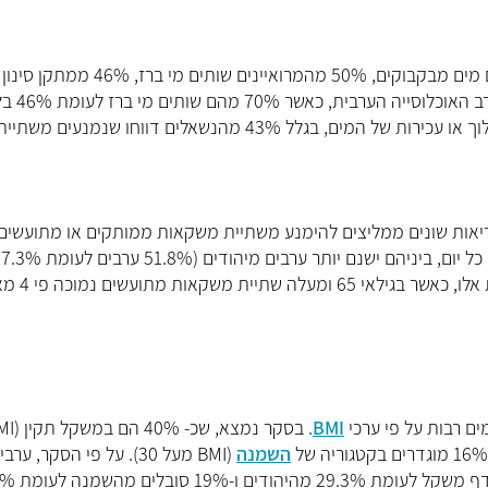
הסקר בדק את הרגלי שתיית המים שלנו ומצא שכ- 66% שותים מים מבקבוקים, 50% מהמרואיינים שותי
ופחות מ- 15% שותים מי פילטר. שתיית מי ברז נפ
מהיהודים. הסיבה הנפוצה להימנעות משתיית מי הברז היא לכלוך או עכירות של המים, בגלל 43% מהנשאלים דווחו שנמנעים
ריאות שונים ממליצים להימנע משתיית משקאות ממותקים או מתועשים.
פי תוצאות הסקר, כ- 23% דיווחו על שתיית משקאות ממותקים כל יום, ביניהם ישנם יותר ערבים מיהודים (51.8%
יהודים). עוד נמצא, שעם הגיל ישנה ירידה בצריכה של מ
ם רבות על פי ערכי
BMI
השמנה
(BMI מעל 30). על פי הסקר, ערב
סובלים יותר מיהודים ממשקל גבוה מהתקין - 34.8% מהם