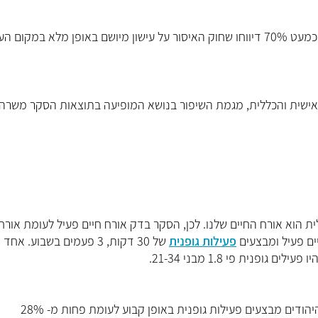
מבין המעשנים, מעל 31% מהמעשנים מדווחים שניסו להיגמל וכמעט 70% דיווחו שחוק האיסור על עישון מיושם באופן מלא במ
אישית והכללית, מגמת השיפור בנושא המופיעה בתוצאות הסקר משרה
וא אורח החיים שלנו. לכן, הסקר בדק אורח חיים פעיל לעומת אורח 
פעילות גופנית
של 30 דקות, 3 פעמים בשבוע. אחד
עוד נמצא, שיהודים פעילים גופנית יותר מערבים: מעל 36% מהיהודים מבצעים פעילות גופנית באופן קבוע לעומת פחות מ- 28%