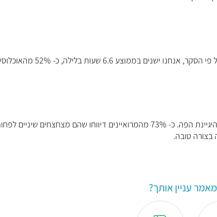
שעות שינה ידועות כחיוניות לשמירה על בריאות כללית טובה. על פי הסקר, אנחנו ישנים בממ
סתטיקה האישית הוא היגיינת הפה. כ- 73% מהמרואיינים דיווחו שהם מצחצחים שיניים לפח
 בצורה טובה.
אמר עניין אותך?