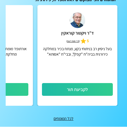
ד"ר ויקטור קוראקין
ד"ר
5
5
(
13 חוות דעת
)
בעל ניסיון רב בניתוחי בקע, מנתח בכיר במחלקה
אורתופד מומחה לני
כירורגית בביה"ח "קפלן", ובבי"ח "אסותא"
מחלקת אורת
תל-אביב.
לקביעת תור
לק
לכל המומחים