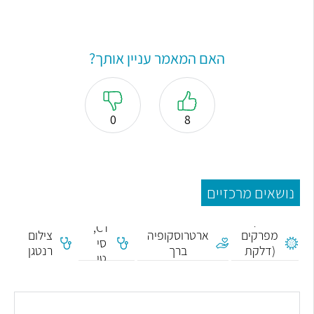
האם המאמר עניין אותך?
0
8
נושאים מרכזיים
דלקת
CT,
מפרקים
ארטרוסקופיה
צילום
סי
(דלקת
ברך
רנטגן
טי
פרקים)