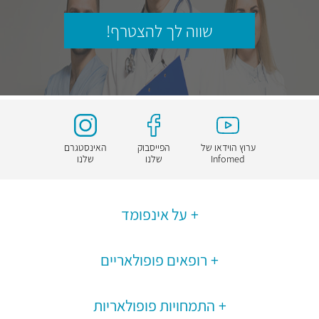
שווה לך להצטרף!
ערוץ הוידאו של
הפייסבוק
האינסטגרם
Infomed
שלנו
שלנו
על אינפומד
רופאים פופולאריים
התמחויות פופולאריות