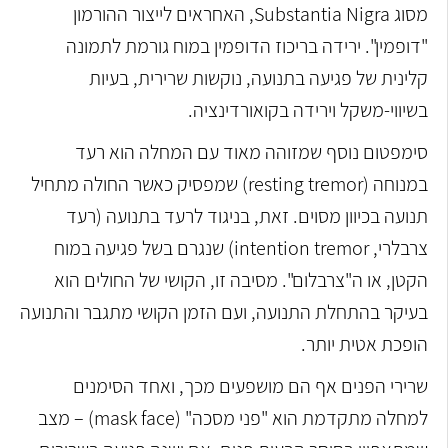
מסוג Substantia Nigra, האחראים לייצור ההורמון
"דופמין". ירידה בריכוז הדופמין במוח גורמת לתמונה
קלינית של פגיעה בתנועה, נוקשות שרירית, בעיות
בשיווי-משקל וירידה בקואורדינציה.
סימפטום נוסף שמזוהה מאוד עם המחלה הוא רעד
במנוחה (resting tremor) שמפסיק כאשר החולה מתחיל
תנועה בכיוון מסוים. זאת, בניגוד לרעד בתנועה (רעד
צרבלרי, intention tremor) שנגרם בשל פגיעה במוח
הקטן, או ה"צרבלום". מסיבה זו, הקושי של החולים הוא
בעיקר בהתחלת התנועה, ועם הזמן הקושי מתגבר והתנועה
הופכת אטית יותר.
שרירי הפנים אף הם מושפעים מכך, ואחד הסימנים
למחלה מתקדמת הוא "פני מסכה" (mask face) – מצב