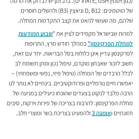
(כגון ויטמין E, GSH ואחרים). בו בזמן יש לבדוק את הרמה
של הויטמינים: D, B12 וניאצין (B3) ולהשלים חוסרים
שלהם, מה שעשוי להאט את קצב התקדמות המחלה.
למרות שבישראל מקפידים לציין את "
שבוע המודעות
למחלת הפרקינסון"
במהלך חודש מרץ, התרופות
לפרקינסון עדיין אינן כלולות בסל הבריאות. יחד עם זאת,
חשוב לזכור שאבחון מוקדם, טיפול נכון ומתן תשומת לב
לכלל הרבדים של המחלה (טיפול פיזי, נפשי ומשפחתי) –
יאפשרו חיים נורמליים ופרודוקטיביים. בינתיים לא נותר לנו
הרבה מלבד לנקוט בצעדים שהוכחו כיעילים במניעה של
מחלת הפרקינסון: להרבות בצריכה של פירות וירקות, סיבים
תזונתיים ו
אומגה 3
ולהמעיט בצריכת בשר ומוצרי חלב.