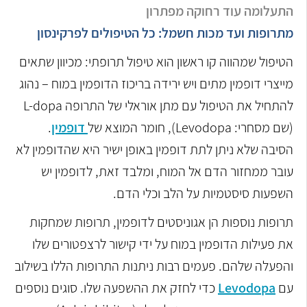
התעלומה עוד רחוקה מפתרון
מתרופות ועד מכות חשמל: כל הטיפולים לפרקינסון
הטיפול שמהווה קו ראשון הוא טיפול תרופתי: מכיוון שתאים
מייצרי דופמין מתים ויש ירידה בריכוז הדופמין במוח – נהוג
להתחיל את הטיפול עם מתן אוראלי של התרופה L-dopa
(שם מסחרי: Levodopa), חומר המוצא של
דופמין
.
הסיבה שלא ניתן לתת דופמין באופן ישיר היא שהדופמין לא
עובר ממחזור הדם אל המוח, ומלבד זאת, לדופמין יש
השפעות סיסטמיות על הלב וכלי הדם.
תרופות נוספות הן אגוניסטים לדופמין, תרופות שמחקות
את פעילות הדופמין במוח על ידי קישור לרצפטורים שלו
והפעלה שלהם. פעמים רבות ניתנות התרופות הללו בשילוב
עם
Levodopa
כדי לחזק את ההשפעה שלו. סוגים נוספים