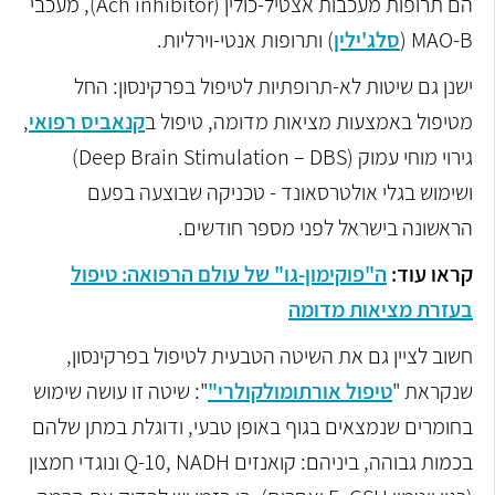
הם תרופות מעכבות אצטיל-כולין (Ach inhibitor), מעכבי
MAO-B (
סלג'ילין
) ותרופות אנטי-וירליות.
ישנן גם שיטות לא-תרופתיות לטיפול בפרקינסון: החל
מטיפול באמצעות מציאות מדומה, טיפול ב
קנאביס רפואי
,
גירוי מוחי עמוק (Deep Brain Stimulation – DBS)
ושימוש בגלי אולטרסאונד - טכניקה שבוצעה בפעם
הראשונה בישראל לפני מספר חודשים.
קראו עוד:
ה"פוקימון-גו" של עולם הרפואה: טיפול
בעזרת מציאות מדומה
חשוב לציין גם את השיטה הטבעית לטיפול בפרקינסון,
שנקראת "
טיפול אורתומולקולרי"
": שיטה זו עושה שימוש
בחומרים שנמצאים בגוף באופן טבעי, ודוגלת במתן שלהם
בכמות גבוהה, ביניהם: קואנזים Q-10, NADH ונוגדי חמצון