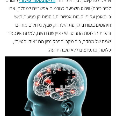
ויראלי לפרקינסון: בין היתר זוהו
הליקובקטור פילורי
(הגורם
לכיב כיבה) ווירוס השפעת כגורמים אפשריים למחלה, אם
כי באופן עקיף. סיבות אפשריות נוספות הן פגיעות ראש
וזיהומים במוח בתקופת הילדות, שבץ, גידולים מוחיים
ובעיות בבלוטת התריס. יש לציין שגם היום, למרות אינספור
שנים של מחקר, רוב מקרי הפרקינסון הם "אידיופטיים",
כלומר, מתפרצים ללא סיבה ידועה.