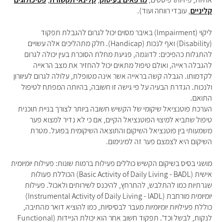
קליניים
, עובדי רווחה ועוד).
ליקוי (Impairment) באיבר מסוים יכול לגרום להגבלת תפקוד
(Disability) ואף לנכות (Handicap). חלק מתהליכים אלה עשויים
להתגלות כהפיכים: לדוגמה, פגיעת מחלת הסוכרת בעין יכולה לגרום
להגבלה ראייה, ואולם טיפול מתאים יכול להחזיר את מצב הראייה
לקדמותו. הגבלה קשה בראייה אשר אינה מטופלת, עלולה לגרום לעיוורון
ולנכות. הגדרת הבעיה על פי גישה זו חשובה, בהיותה המפתח לטיפול
התואם.
הערכת פוטנציאל שיקומי של הקשיש חשובה ביותר לצורך בניית תוכנית
טיפול שתביא למיצוי הפוטנציאל הקיים, אם כי לא נדיר למצוא פער
משמעותי בין פוטנציאל השיקום והתוצאה השיקומית בפועל. מטרת
השיקום היא לצמצם פער זה למינימום.
מושגי בסיס בשיקום הקשיש כוללים פעילות ברמות שונות: פעילות יומיומית
אישית (Basic Activity of Daily Living - BADL) הכוללת פעולות
שגרתיות כמו להתלבש, להתרחץ, להיכנס לשירותים ולאכול. פעילות
יומיומית מורחבת (Instrumental Activity of Daily Living - IADL)
כוללת פעילויות יומיומיות מעבר לבסיסיות, כמו להוציא דואר מהתיבה,
לנקות, לבשל וכד'. תפקוד חשוב אחר הוא יכולת הניידות (Functional