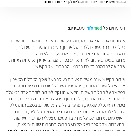
המומחים מסבירים
רופאים בתחום
המלצות לקריאה
כתבות בתחום
המומחים של
med
Info
מסבירים:
שיקום גריאטרי הוא אחד מתחומי העיסוק החשובים בגריאטריה ובשיקום
כללי. מדובר בגישה כוללנית של אבחון, הערכה והתערבות טיפולית,
במטרה לשחזר את יכולת התפקוד שנפגעה או לשפרה.
מדובר בעיקר בשיקום לאחר אירוע במוח, שבר צוואר ירך או מחלה אחרת
שהביאה להחמרה במצבו הרפואי והתפקודי של הקשיש.
שיקום הקשיש שונה משיקום צעירים בעיקר בשל אוסף המחלות המאפיין
את האוכלוסייה המבוגרת, ואשר יוצר מצב של מורכבות רפואית ותפקודית
המקשה על תהליך השיקום. הקשיש הנזקק לשיקום לוקה לא רק במישלב
מחלות אלא גם בהפרעות נלוות, כגון הפרעה בניידות, חוסר יציבות, ירידה
ביכולת האינטלקטואלית, הפרעה בשליטה על סוגרים, במצב תזונתי לקוי
ועוד. לאלה מתווספים תכופות גם בעיות של מצוקה כלכלית, בדידות
וייאוש קיומי. מדובר לכן על מודל ביו-פסיכו-סוציאלי המחייב התייחסות
והתערבות של מספר בעלי מקצוע מתחומי התמחות שונים (רופאים,
אחיות, פיזיותרפיסטים,
מרפאים בעיסוק
,
קלינאי תקשורת
,
פסיכולוגים