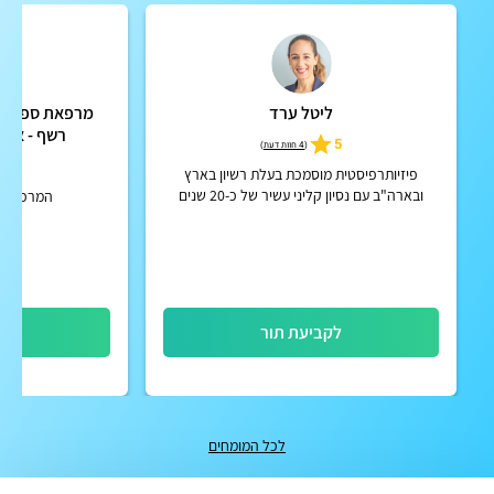
ליטל ערד
מרפאת ספורתא
רשף - אור
5
(
4 חוות דעת
)
5
פיזיותרפיסטית מוסמכת בעלת רשיון בארץ
ובארה"ב עם נסיון קליני עשיר של כ-20 שנים
המרכז לר
במרכזי שיקום בארץ ובארה"ב, עוסקת בעיקר
בשיקום אונקולוגי, לימפטי וגר...
לקביעת תור
לק
לכל המומחים