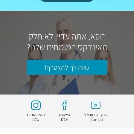
רופא, אתה עדיין לא חלק
מאינדקס המומחים שלנו?
שווה לך להצטרף!
ערוץ הוידאו של
הפייסבוק
האינסטגרם
Infomed
שלנו
שלנו