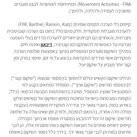
Movement Activities - FMA) המתייחסת לאפשרות לבצע מעברים
(משכיבה לעמידה ולהליכה, ולהיפך).
קיימים כלי הערכה תקפים ואמינים (FIM, Barthel, Rankin, Katz)
להערכת מוגבלות תפקודית. חלק מהם כולל בתוכו גם הערכה קוגניטיבית
וחברתית, והאחרים הם תבחינים ייחודיים להערכת מדדים בעלי השפעה
מכרעת על האפשרות להשתקם כמו קוגניציה,
דיכאון
ואיכות חיים.
במהלך השיקום מוערכים המטופלים בעיקר באמצעות סולמות הערכה
תפקודיים אשר מודדים התקדמות בביצוע על פי זמן. שיפור בפרק זמן
קצר יותר מצביע על שיקום יעיל.
תהליכי שיקום הקשיש יכולים להימשך בין מספר שבועות ("שיקום קצר")
לבין מספר חודשים ("שיקום ארוך"). המסלול המתאים נקבע לפי
הפוטנציאל שמציג המטופל, מותנה בהשתתפות המבטח הרפואי. ככלל,
הקופות המבטחות בישראל מחויבות במימון השיקום של קשישים שלקו
באירוע במוח, בשברי צוואר ירך ובירידה תפקודית משמעותית בעקבות
מחלה חדה אחרת, בהתאם לנסיבות, ולפרק זמן שאינו עולה על שלושה
חודשים. שיקום זה יכול להתבצע במסגרת אשפוז או בתוך הקהילה.
קיימים דיווחים סותרים על תוצאות השיקום בשתי מסגרות אלה, הן לגבי
אירועים במוח והן לגבי שברי צוואר ירך. בדרך כלל נשמר השיקום באשפוז