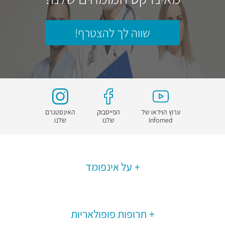
שווה לך להצטרף!
ערוץ הוידאו של
הפייסבוק
האינסטגרם
Infomed
שלנו
שלנו
על אינפומד
תרופות פופולאריות