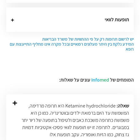
תופעות לוואי
יש לרשום תרופות רק על פי ההתוויות של משרד הבריאות
המידע נלקח בין היתר מעלונים רפואיים ובכל מקרה אינו מחליף התייעצות עם
רופא
המומחים של
med
Info
עונים על שאלות:
שאלה:
Ketamine hydrochloride היא תרופה מרדימה,
המשמשת עד היום ברפואת ילדים ובווטרינריה. כמו כן היא
משמשת כתרופה משככת כאבים ולטיפול בתופעה של ריור יתר
במבוגרים. לתרופה זו יש תופעות לוואי פסיכו-אקטיביות דמויות
גז צחוק, כמו הזיות ואופוריה. עקב תופעות אלו