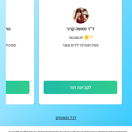
ד"ר מאשה קרני
נורית 
5.0
5
(
10 חוות דעת
)
פסיכיאטרית ילדים ונוער
פסיכולוגית
לקביעת תור
לק
לכל המומחים