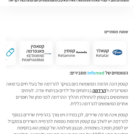
המומחים מסבירים
מידע
אזהרות
תופעות לוואי
רופאים בתחום
המומחים עונים
המלצות לקריאה
שמות מסחריים
קטאמין
קטס
קטאלר
קטמין
פאנפרמה
וטרי
Ketamine
Ketalar
aset
KETAMINE
nary
PANPHARMA
המומחים של
med
Info
מסבירים:
קטמין הינה תרופה המשמשת כיום בעיקר להרדמה של בעלי חיים ברפואה
הווטרינרית ול
הרדמה
בניתוחים של ילדים ובניתוחי שדה. לעיתים
משתמשים בקטמין להתחלת תהליך ההרדמה לפני מתן של חומרים
אחרים המשמשים להרדמה כללית.
קטמין אינה מרפה שרירים, לכן במידה ויש צורך בהרפיית שרירים בנוסף
להרדמה יש לשלב עם קטמין תרופות נוספות להרפיית השרירים ובמקביל
יש לספק תמיכה נשימתית. מנגנון פעילותה של קטמין הוא בחסימת