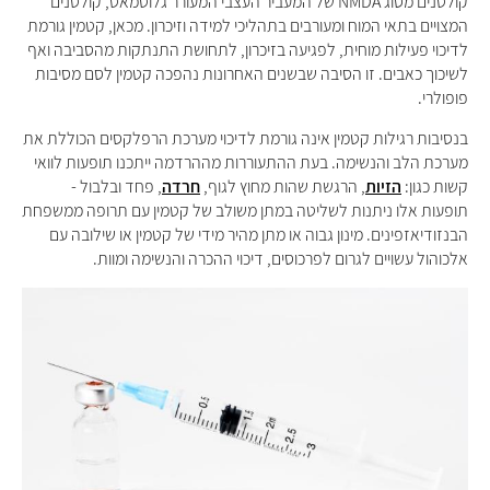
קולטנים מסוג NMDA של המעביר העצבי המעורר גלוטמאט, קולטנים
המצויים בתאי המוח ומעורבים בתהליכי למידה וזיכרון. מכאן, קטמין גורמת
לדיכוי פעילות מוחית, לפגיעה בזיכרון, לתחושת התנתקות מהסביבה ואף
לשיכוך כאבים. זו הסיבה שבשנים האחרונות נהפכה קטמין לסם מסיבות
פופולרי.
בנסיבות רגילות קטמין אינה גורמת לדיכוי מערכת הרפלקסים הכוללת את
מערכת הלב והנשימה. בעת ההתעוררות מההרדמה ייתכנו תופעות לוואי
קשות כגון:
הזיות
, הרגשת שהות מחוץ לגוף,
חרדה
, פחד ובלבול -
תופעות אלו ניתנות לשליטה במתן משולב של קטמין עם תרופה ממשפחת
הבנזודיאזפינים. מינון גבוה או מתן מהיר מידי של קטמין או שילובה עם
אלכוהול עשויים לגרום לפרכוסים, דיכוי ההכרה והנשימה ומוות.