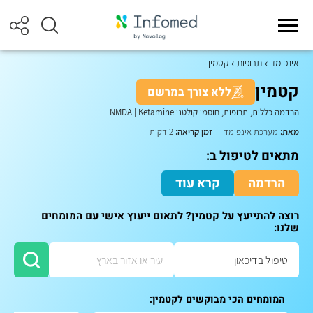
אינפומד
תרופות
קטמין
קטמין
ללא צורך במרשם
הרדמה כללית, תרופות, חוסמי קולטני NMDA
Ketamine
|
מאת:
מערכת אינפומד
זמן קריאה:
2 דקות
מתאים לטיפול ב:
הרדמה
קרא עוד
רוצה להתייעץ על קטמין? לתאום ייעוץ אישי עם המומחים
שלנו:
המומחים הכי מבוקשים לקטמין: