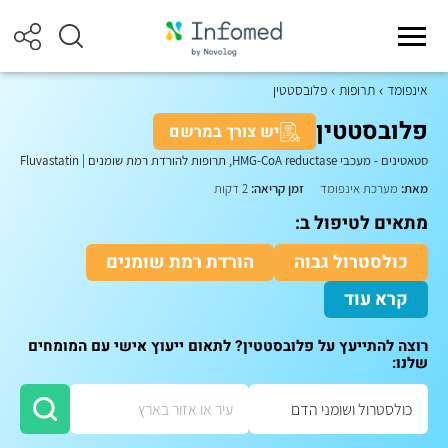
אינפומד
תרופות
פלובסטטין
פלובסטטין
יש צורך במרשם
סטאטינים - מעכבי HMG-CoA reductase, תרופות להורדת רמת שומנים
|
Fluvastatin
מאת:
מערכת אינפומד
זמן קריאה:
2 דקות
מתאים לטיפול ב:
כולסטרול גבוה
הורדת רמת שומנים
קרא עוד
רוצה להתייעץ על פלובסטטין? לתאום ייעוץ אישי עם המומחים
שלנו: