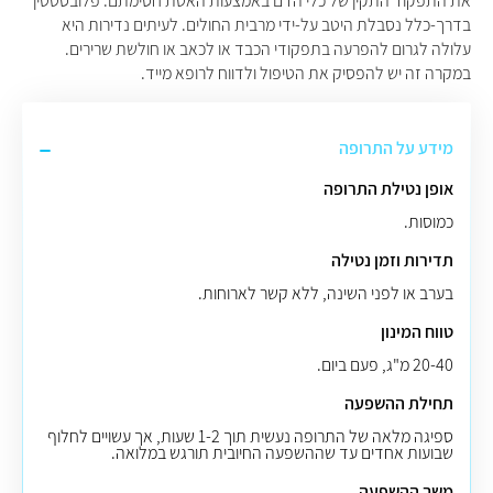
את התפקוד התקין של כלי הדם באמצעות האטת חסימתם. פלובסטטין
בדרך-כלל נסבלת היטב על-ידי מרבית החולים. לעיתים נדירות היא
עלולה לגרום להפרעה בתפקודי הכבד או לכאב או חולשת שרירים.
במקרה זה יש להפסיק את הטיפול ולדווח לרופא מייד.
מידע על התרופה
אופן נטילת התרופה
כמוסות.
תדירות וזמן נטילה
בערב או לפני השינה, ללא קשר לארוחות.
טווח המינון
20-40 מ"ג, פעם ביום.
תחילת ההשפעה
ספיגה מלאה של התרופה נעשית תוך 1-2 שעות, אך עשויים לחלוף
שבועות אחדים עד שההשפעה החיובית תורגש במלואה.
משך ההשפעה