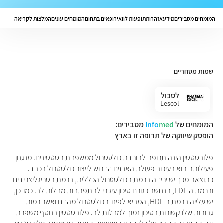
המומחים מסבירים
מידע
אזהרות
תופעות לוואי
רופאים בתחום
המומחים עונים
המלצות לקריאה
שמות מסחריים
לסכול
Lescol
המומחים של
med
Info
מסבירים:
הופסק שיווקה של תרופה זו בארץ
פלובסטטין הינה תרופה להורדת כולסטרול ממשפחת הסטטינים. מנגנון
פעילותה הוא בעיכוב פעולת האנזים הדרוש לייצור כולסטרול בכבד.
כתוצאה מכך יש ירידה ברמת הכולסטרול הכללית, ברמת הטריגליצרידים
וברמת ה LDL, הנחשב כגורם סיכון עיקרי להתפתחות מחלות לב. כמו-כן,
יש עלייה ברמת ה HDL, המביא לפינוי הכולסטרול מהדם ואשר רמות
גבוהות שלו קשורות בסיכון נמוך למחלות לב. פלובסטטין בנוסף משפרת