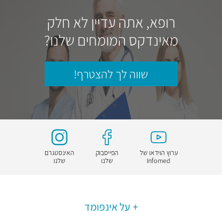
רופא, אתה עדיין לא חלק
מאינדקס המומחים שלנו?
שווה לך להצטרף!
ערוץ הוידאו של
הפייסבוק
האינסטגרם
Infomed
שלנו
שלנו
על אינפומד