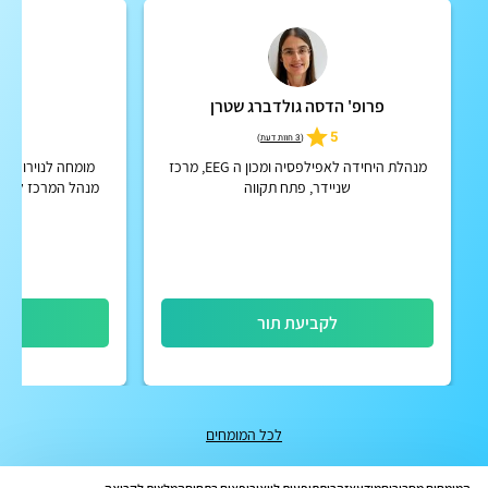
פרופ' הדסה גולדברג שטרן
ד"ר
5
5
(
3 חוות דעת
)
מנהלת היחידה לאפילפסיה ומכון ה EEG, מרכז
מומחה לנוירולוגיה
שניידר, פתח תקווה
מנהל המרכז למניעת
לקביעת תור
לק
לכל המומחים