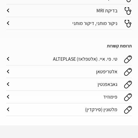
בדיקת MRI
ניקור מותני, דיקור מותני
תרופות קשורות
טי. פי. איי. (אלטפלאז) ALTEPLASE
אלטריפטאן
גאבאפנטין
פימוזיד
מלטונין (סירקדין)