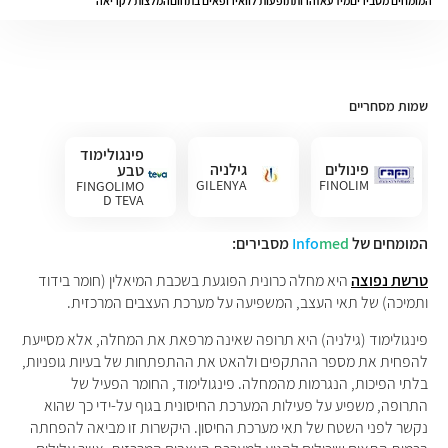
המומחים מסבירים
מידע
אזהרות
תופעות לוואי
רופאים בתחום
המלצות לקריאה
שמות מסחריים
פינגולימוד
פינולים
גילניה
טבע
GILENYA
FINOLIM
FINGOLIMO
D TEVA
המומחים של
med
Info
מסבירים:
טרשת נפוצה
היא מחלה כרונית הפוגעת בשכבת המיאלין (חומר בידוד
ותמיכה) של תאי העצב, המשפיעה על מערכת העצבים המרכזית.
פינגולימוד (גילניה) היא תרופה שאינה מרפאת את המחלה, אלא מסייעת
להפחית את מספר ההתקפים ולהאט את ההתפתחות של בעיות גופניות,
בלתי הפיכות, הנגרמות מהמחלה. פינגולימוד, החומר הפעיל של
התרופה, משפיע על פעילות המערכת החיסונית בגוף על-ידי כך שהוא
נקשר לפני השטח של תאי מערכת החיסון. היקשרות זו מביאה להפחתה