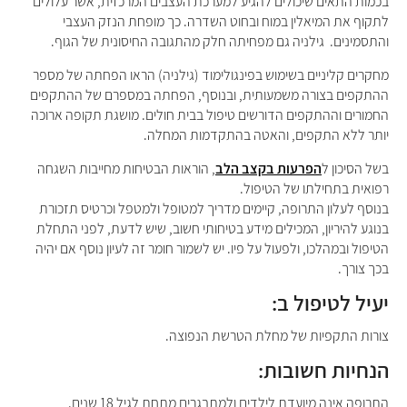
בכמות התאים שיכולים להגיע למערכת העצבים המרכזית, אשר עלולים
לתקוף את המיאלין במוח ובחוט השדרה. כך מופחת הנזק העצבי
והתסמינים. גילניה גם מפחיתה חלק מהתגובה החיסונית של הגוף.
מחקרים קליניים בשימוש בפינגולימוד (גילניה) הראו הפחתה של מספר
ההתקפים בצורה משמעותית, ובנוסף, הפחתה במספרם של ההתקפים
החמורים וההתקפים הדורשים טיפול בבית חולים. מושגת תקופה ארוכה
יותר ללא התקפים, והאטה בהתקדמות המחלה.
בשל הסיכון ל
הפרעות בקצב הלב
, הוראות הבטיחות מחייבות השגחה
רפואית בתחילתו של הטיפול.
בנוסף לעלון התרופה, קיימים מדריך למטופל ולמטפל וכרטיס תזכורת
בנוגע להיריון, המכילים מידע בטיחותי חשוב, שיש לדעת, לפני התחלת
הטיפול ובמהלכו, ולפעול על פיו. יש לשמור חומר זה לעיון נוסף אם יהיה
בכך צורך.
יעיל לטיפול ב:
צורות התקפיות של מחלת הטרשת הנפוצה.
הנחיות חשובות:
התרופה אינה מיועדת לילדים ולמתבגרים מתחת לגיל 18 שנים.