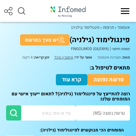
אינפומד
תרופות
פינגולימוד (גילניה)
פינגולימוד (גילניה)
יש צורך במרשם
מווסת חיסוני
|
FINGOLIMOD (GILENYA)
מאת:
מערכת אינפומד
אושר על ידי:
איסטרין מיכל
זמן קריאה:
4 דקות
מתאים לטיפול ב:
טרשת נפוצה
קרא עוד
רוצה להתייעץ על פינגולימוד (גילניה)? לתאום ייעוץ אישי עם
המומחים שלנו:
המומחים הכי מבוקשים לפינגולימוד (גילניה):