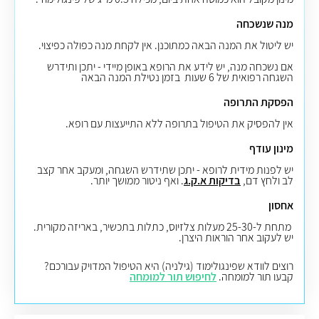
מנה שנשכחה
יש ליטול את המנה הבאה כמתוכנן. אין לקחת מנה כפולה כפיצוי.
אם נשכחה מנה, יש לידע את הרופא באופן מיידי - יתכן ותידרש
השגחה רפואית של 6 שעות בזמן נטילת המנה הבאה
הפסקת התרופה
אין להפסיק את הטיפול בתרופה ללא התייעצות עם רופא.
מינון עודף
יש לפנות מידית לרופא - יתכן שתידרש השגחה, ומעקב אחר קצב
לב ולחץ דם,
בדיקות א.ק.ג
. ואף ניטור ממושך יותר.
אחסון
מתחת ל-25-30 מעלות צלזיוס, כתלות בתכשיר, באריזה מקורית.
יש לעקוב אחר הוראות היצרן.
רוצים לוודא שפינגולימוד (גילניה) היא הטיפול המדויק עבורכם?
קבעו תור למומחה.
לחיפוש תור למומחה