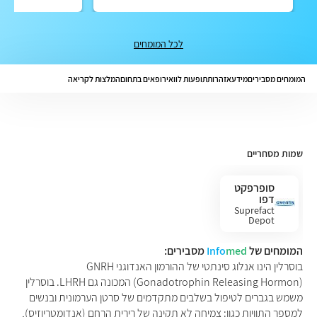
לכל המומחים
המומחים מסבירים
מידע
אזהרות
תופעות לוואי
רופאים בתחום
המלצות לקריאה
שמות מסחריים
סופרפקט
דפו
Suprefact
Depot
המומחים של
med
Info
מסבירים:
בוסרלין הינו אנלוג סינתטי של ההורמון האנדוגני GNRH
(Gonadotrophin Releasing Hormon) המכונה גם LHRH. בוסרלין
משמש בגברים לטיפול בשלבים מתקדמים של סרטן הערמונית ובנשים
למספר התוויות כגון: צמיחה לא תקינה של רירית הרחם (אנדומטריוזיס),