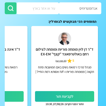
המומחים הכי מבוקשים לבוסרלין:
ד"ר דן לוין מומחה פוריות ומומחה לצילום
ד"ר אינה בלייכ
רחם באולטרסאונד "קצף" EX-EM
ו
5
5
(
30 חוות דעת
)
מנהל מרכז רפואת נשים באם המושבות פתח
רפואת נשים כלל
תקווה | ממומחה פוריות ו-IVF אסותא רמת החייל |
גינקולו
אפשרות לקבלת החזר על ייעוץ מחברות הביטוח
הפרטיות
לקביעת תור
לק
התור הפנוי הקרוב: 07/08/26, 10:30