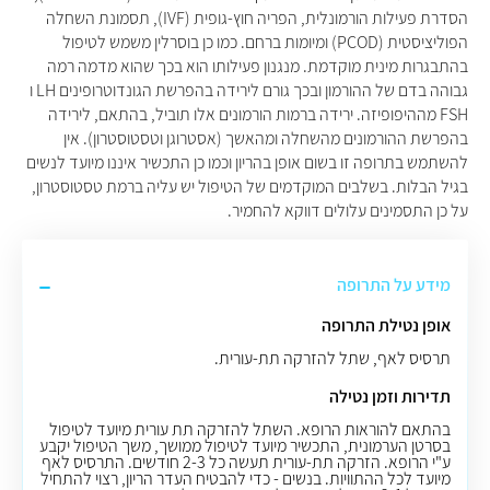
הסדרת פעילות הורמונלית, הפריה חוץ-גופית (IVF), תסמונת השחלה
הפוליציסטית (PCOD) ומיומות ברחם. כמו כן בוסרלין משמש לטיפול
בהתבגרות מינית מוקדמת. מנגנון פעילותו הוא בכך שהוא מדמה רמה
גבוהה בדם של ההורמון ובכך גורם לירידה בהפרשת הגונדוטרופינים LH ו
FSH מההיפופיזה. ירידה ברמות הורמונים אלו תוביל, בהתאם, לירידה
בהפרשת ההורמונים מהשחלה ומהאשך (אסטרוגן וטסטוסטרון). אין
להשתמש בתרופה זו בשום אופן בהריון וכמו כן התכשיר איננו מיועד לנשים
בגיל הבלות. בשלבים המוקדמים של הטיפול יש עליה ברמת טסטוסטרון,
על כן התסמינים עלולים דווקא להחמיר.
מידע על התרופה
אופן נטילת התרופה
תרסיס לאף, שתל להזרקה תת-עורית.
תדירות וזמן נטילה
בהתאם להוראות הרופא. השתל להזרקה תת עורית מיועד לטיפול
בסרטן הערמונית, התכשיר מיועד לטיפול ממושך, משך הטיפול יקבע
ע"י הרופא. הזרקה תת-עורית תעשה כל 2-3 חודשים. התרסיס לאף
מיועד לכל ההתוויות. בנשים - כדי להבטיח העדר הריון, רצוי להתחיל