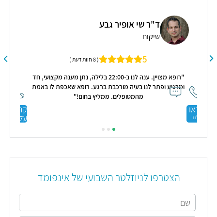
פרטי
יילוד 
ד"ר שי אופיר גבע
שיקום
.0
5
( 8 חוות דעת )
"רופא מצויין. ענה לנו ב-22:00 בלילה, נתן מענה מקצועי, חד
ומרגיע ופתר לנו בעיה מורכבת ברגע. רופא שאכפת לו באמת
מהמטופלים. ממליץ בחום!"
קראו
קרא
עליי
הצטרפו לניוזלטר השבועי של אינפומד