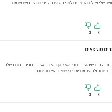
חושה שלי שכל ההורמונים לפני השאיבה לפני חודשים שיבשו את
0
0
רים מוקפאים
חזרה הינו שימוש בכדורי אסטרוגן בשלב ראשון וכדורים ונרות בשלב
ובה יותר ולהשיג את יעדי הטיפול בהצלחה יתרה
ד"ר מנחם זינגר
ד"ר עומ
אורתופדיה
יילוד וגינ
0
0
5
5.0
( 48 חוות דעת )
"טיפול מקצועי ומהיר ומאוד נגיש ורגיש
"ד״ר מור היה סבלני (
לילדים"
כל שלב ועשה רושם 