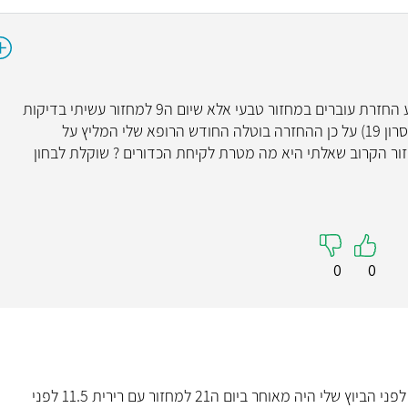
פרופ' אשכנזי שלום החודש הייתי אמורה לבצע החזרת עוברים במחזור טבעי אלא שיום ה9 למחזור עשיתי בדיקות
ומסתבר שהיה לי ביוץ מוקדם (אי 2 508 ופרוגסרון 19) על כן ההחזרה בוטלה החודש הרופא שלי המליץ על
דורי פרוגינובה 3 ביום מהיום ה3 למחזור הקרוב שאלתי היא מה מטרת לקיחת הכדורים ? שוקלת לבחון
0
0
בהמשך להודעה למעלה רציתי לציין שבחודש לפני הביוץ שלי היה מאוחר ביום ה21 למחזור עם רירית 11.5 לפני