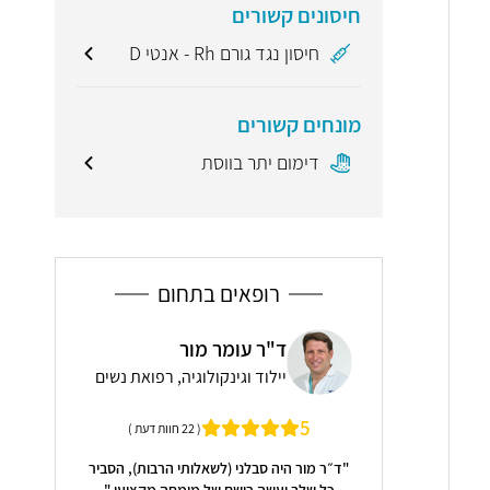
חיסונים קשורים
חיסון נגד גורם Rh - אנטי D
מונחים קשורים
דימום יתר בווסת
רופאים בתחום
ר מור
ד"ר ירדנה משיח
ד"ר
קולוגיה, רפואת נשים
יילוד וגינקולוגיה, רפואת נשים
אור
מומחית לרפואת נשים, פריון וגיל המעבר בתל
5.0
( 22 חוות דעת )
אביב
לשאלותי הרבות), הסביר
"טיפול מקצ
של מומחה מקצועי."