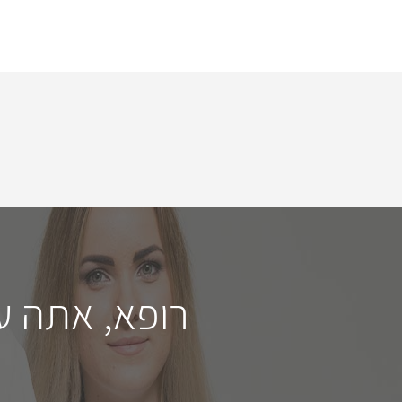
רופא, אתה ע