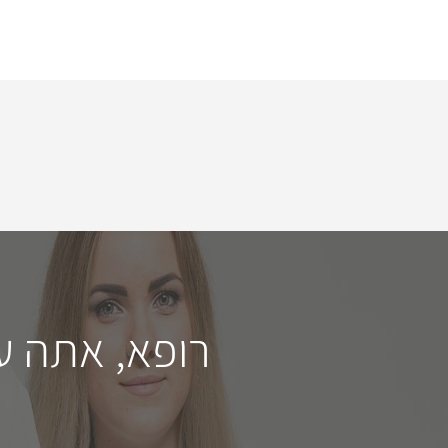
רופא, אתה ע