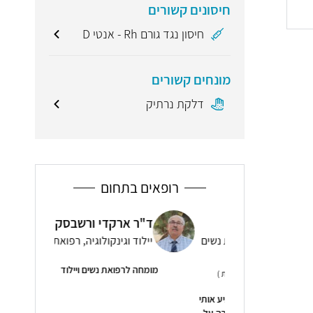
חיסונים קשורים
חיסון נגד גורם Rh - אנטי D
מונחים קשורים
דלקת נרתיק
רופאים בתחום
 הר-טוב
ד"ר ארקדי ורשבסקי
ד"ר
קולוגיה, רפואת נשים
יילוד וגינקולוגיה, רפואת נשים
גרי
מומחה לרפואת נשים ויילוד
מומחית ל
( 51 חוות דעת )
אדיב מאוד, הרגיע אותי
 בצורה הכי ברורה על