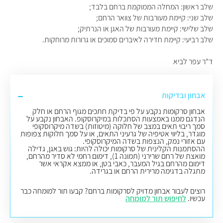
שלב ראשון: המחלה הממוקמת ברחם בלבד;
שלב שני: קיימת מעורבות של צוואר הרחם;
שלב שלישי: קיימת מעורבות של האגן או הנרתיק;
שלב רביעי: קיימת חדירה לאיברים סמוכים או גרורות מרוחקות.
ד"ר עפר לביא
אבחון ובדיקות
אבחון סרקומות נקבע על פי בדיקת חתכים מגוף הרחם או חלק
הנדגם ממנו באמצעות הסתכלות במיקרוסקופ. האבחון נקבע על
סמך ריבוי תאים במצב של חלוקה (מיטוזות) בשדה מיקרוסקופי
מוגדר, בליווי אטיפיה של גרעיני התאים, או על סמך חלוקות צפופות
עם אזורי נמק, הנצפות בשדה המיקרוסקופי.
ההסתמנות הקלינית של סרקומות יכולה להיות: גוש באגן, גדילה
מואצת של רחם שרירני (תמונה 1), דימום רחמי לא סדיר מהרחם,
דימום מהרחם בגיל המעבר, כאבי בטן, או ממצא אקראי אשר
מתגלה בדגימה מרירית הרחם או בגרידה.
רוצים לעבור אבחון מדויק לסרקומות ברחם? קבעו תור למומחה כבר
עכשיו.
לחיפוש תור למומחה