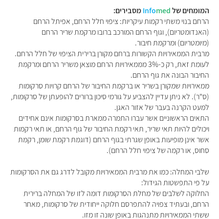
המומחים של
med
Info
מסבירים:
הרחם בנוי משתי רקמות עיקריות: ציפוי חלל הרחם, אפיתל הרחם
(האנדומטריום), וגוף הרחם המורכב ברובו מרקמת שריר הרחם
(מיומטריום) ומרקמת חיבור.
מרבית הממאירויות הקשורות ברחם מקורן ברירית הציפוי של חלל הרחם.
לעומת זאת, רק כ-3% מממאירויות הרחם מוצאן משריר הרחם ומרקמת
החיבור הבונה את גוף הרחם.
ממאירויות שמקורן בשריר או ברקמת החיבור של הרחם קרויות סרקומות
(ס"ר). לא ניתן עדיין להצביע על גורמי סיכון ברורים להופעתן של סרקומות,
למעט הקרנה בעבר של אזור האגן.
התאים הראשוניים אשר עברו התמרה ממארת בסרקומות אינם אחידים
ויכולים להיות תאי שריר, תאי רקמת החיבור של גוף הרחם, או תאי רקמות
אשר אינן מופיעות באופן שגרתי בגוף הרחם (דוגמת רקמת שומן, רקמת
סחוס, או רקמה של ציפוי חלל הרחם).
שלבי המחלה: כמו את מרבית הממאירויות מקובל לדרג גם את הסרקומות
על פי התפשטות הגידול:
החלוקה לשלבים של מחלת הסרקומות דומה לזו של המחלה ברירית
הרחם, ובעתיד צפויה להתפרסם חלוקה ייחודית של סרקומות, מאחר
ששתי הממאירויות מתנהגות באופן שונה זו מזו.