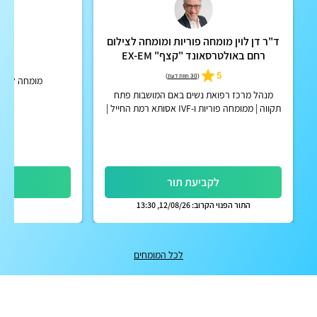
ד"ר דן לוין מומחה פוריות ומומחה לצילום
פרו
רחם באולטרסאונד "קצף" EX-EM
5
5
(
30 חוות דעת
)
מומחה לאונק
מנהל מרכז רפואת נשים באם המושבות פתח
תקווה | ממומחה פוריות ו-IVF אסותא רמת החייל |
אפשרות לקבלת החזר על ייעוץ מחברות הביטוח
הפרטיות
לקביעת תור
לק
התור הפנוי הקרוב: 12/08/26, 13:30
לכל המומחים