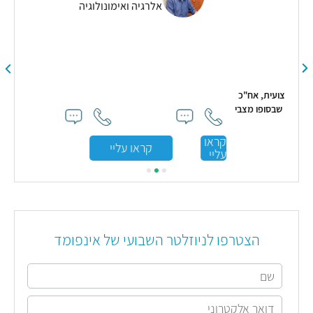
אלרגיה ואימונולוגיה
אח"כ
 מצבי
קראו
קראו עליי
עליי
הצטרפו לניוזלטר השבועי של אינפומד