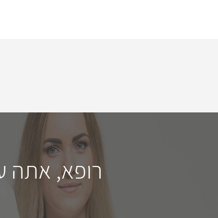
רופא, אתה ע