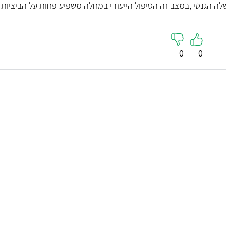
בעקבות המלצה ואני
ה הגנטי ,במצב זה הטיפול הייעודי במחלה משפיע פחות על הביציות
הלאה. לאמיר נסיון ויד
ומקדיש מזמנ
קראו עליי
0
0
קראו עליי