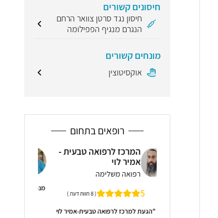
חיסונים קשורים
חיסון נגד סרטן צוואר הרחם
הנגרם מנגיף הפפילומה
מונחים קשורים
אוקסיטוצין
רופאים בתחום
ואה טבעית -
ד"ר דורית רביד
ד"ר
יילוד וגינקולוגיה, רפואת נשים
ייל
ימה
מנהלת השירות האמבולטורי המיילדותי במרכז
מומחה לרפואת
( 8 חוות דעת )
הרפואי מאיר, כפר סבא
אה טבעית-אמיר לוי