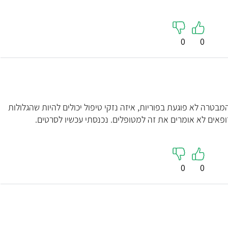
0
0
טרה לא פוגעת בפוריות, איזה נזקי טיפול יכולים להיות שהגלולות
פאים לא אומרים את זה למטופלים. נכנסתי עכשיו לסרטים.
המרכז לרפ
ד"ר דוד מילאטינר
0
0
אמיר לוי
יילוד וגינקולוגיה, רפואת נשים
רפואה משל
מומחה לרפואת נשים וכירורגיה גינקולוגית
5
"הגעת למרכז לרפו