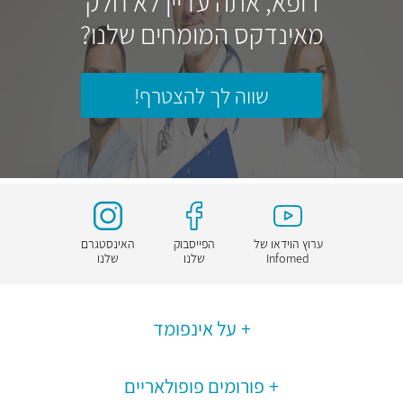
רופא, אתה עדיין לא חלק
מאינדקס המומחים שלנו?
שווה לך להצטרף!
ערוץ הוידאו של
הפייסבוק
האינסטגרם
Infomed
שלנו
שלנו
על אינפומד
פורומים פופולאריים