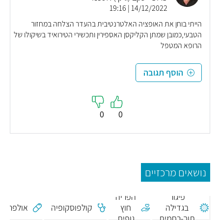
14/12/2022 | 19:16
הייתי בוחן את האופציה האלטרנטיבית בהעדר הצלחה במחזור
הטבעי,כמובן שמתן הקליקסן האספירין ותכשירי הטירואיד בשיקולו של
הרופא המטפל
הוסף תגובה
0
0
נושאים מרכזיים
פיגור
הפריה
בגדילה
חוץ
קולפוסקופיה
אולפריב
תוך-רחמית
גופית