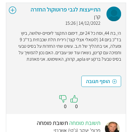
התייעצות לגבי פרוטוקול החזרה
קרן
14/12/2022 | 15:26
הי, בת 44, וסת כל 24 יום, דימום התקצר ליומיים-שלושה, ביוץ
בד"כ ביום 14 (לוטאלי אצלי קצר) רירית תלת שכבתית בד"כ 9
ומעלה, אני בתהליך של ת.ב. עשינו שתי החזרות על בסיס טבעי
ותמיכה עם קרינון, נשארו עוד שני עוברים. האם נכון להמשיך על
בסיס טבעי? ברקע יש apla, קרוהן, האשימוטו. אני מאוזנת
הוסף תגובה
0
0
תשובת מומחה
תשובת מומחה
פרופ' יעקב (ג'קי) אשכנזי