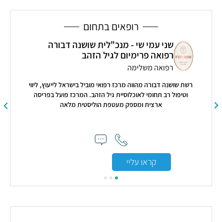
רופאים בתחום
כ"לית שושנה דבורה
פרופ' יצחק ברוורמן
גיל הזהב
אף אוזן גרון וכירורגיית ראש-צ
מנהל יחידת אף אוזן גרון וכירורגיה של רא
פואי מוביל בישראל לייעוץ, ליווי
הרפואי הלל יפה
ת גיל הזהב. המרכז פועל בפריסה
טפת הוליסטית מלאה
קראו עליי