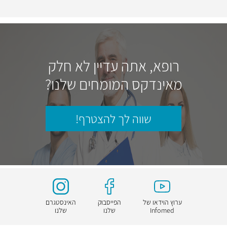
רופא, אתה עדיין לא חלק
מאינדקס המומחים שלנו?
שווה לך להצטרף!
ערוץ הוידאו של
הפייסבוק
האינסטגרם
Infomed
שלנו
שלנו