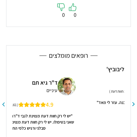
0
0
רופאים מומלצים
ד"ר גיא תם
עיניים
אד"
4.9
( 161 חוות דעת )
"יש לי רק חוות דעת מצוינת לגבי ד"רגיא תם. כל יום מברכת
שאני בטיפולו. יש לי רק חוות דעת מצוינת עליו.בעל ידע מעולה
סבלני ורגיש כלפי החולים"
קראו