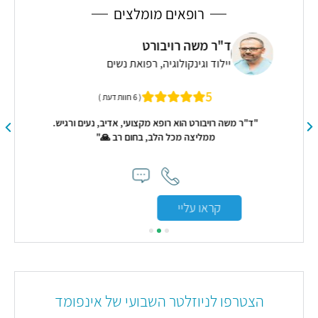
רופאים מומלצים
ד"ר משה רויבורט
יילוד וגינקולוגיה, רפואת נשים
הכי
פסיכ
5
( 6 חוות דעת )
ומצ
"ד"ר משה רויבורט הוא רופא מקצועי, אדיב, נעים ורגיש.
ממליצה מכל הלב, בחום רב 🙏"
קראו עליי
הצטרפו לניוזלטר השבועי של אינפומד