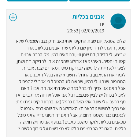
אבנים בכליות
ים
02/09/2019 | 20:53
שלום שמואל, יום שבת התקיפו אותי כאב חזק בגב השמאלי שלא
פסק, הגעתי לחדר מיון שם גיליתי שזה אבנים בכליות. אחרי
שביצעו לי בדיקת דם שתן וct,והרופאים במיון גילו הרבה אבנים
קטנות יחסית. ראיתי מאז אורולוג שהפנה אותי לבדיקת דם ושתן,
לצערי לא הייתה לו גישה לבדיקת סיטי. ומאז יום שבת איבדתי
לגמרי את התיאבון, בהתחלה חשבתי שזה בגלל האבנים או
התרופות שנתנו לי במיון, שהאורולוג המטפל בי אמר לי להפסיק.
אבל האם אני צריך להיבהל מזה שאיבדתי את התיאבון? האם
לאכול בכוח? יש לציין שבמצב רגיל אני אוכל ארוחה אחת ביום, אז
סף הרעב שלי שונה אולי מאדם כרגיל (אני בתזונה קיטוגנית) מתי
אני צריך לחשוש מהכאבים? האורולוג חושב שהאבנים שגרמו לי
לכאבים כבר נשטפו החוצה, אבל האם זה הגיוני עדיין שאני סובל
מכאבים בכליות ולוקח משככי כאבים? בנוסף אני מרגיש חולשה
כללית. האם כל התסמינים הללו לא מצביעים על סיבוך כלשהו?