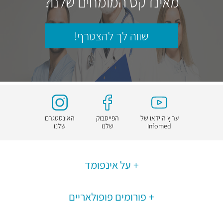
מאינדקס המומחים שלנו?
שווה לך להצטרף!
ערוץ הוידאו של
הפייסבוק
האינסטגרם
Infomed
שלנו
שלנו
על אינפומד
פורומים פופולאריים