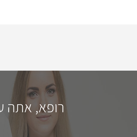
רופא, אתה ע