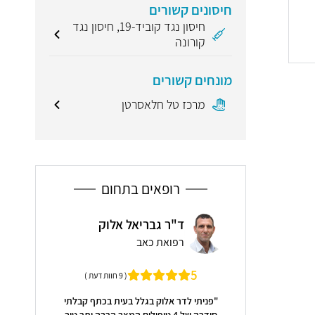
חיסונים קשורים
חיסון נגד קוביד-19, חיסון נגד
קורונה
מונחים קשורים
מרכז טל חלאסרטן
רופאים בתחום
 ברנר
ד"ר גבריאל אלוק
אינ
רפואת כאב
רפו
5
5
( 9 חוות דעת )
( 9 חוות דעת )
 הגבוהה ביותר"
"פניתי לדר אלוק בגלל בעית בכתף קבלתי
"אינסה רגישה
סידרה של 4 טיפולים המצב הרבה יתר טוב
עצום. זמינה ת