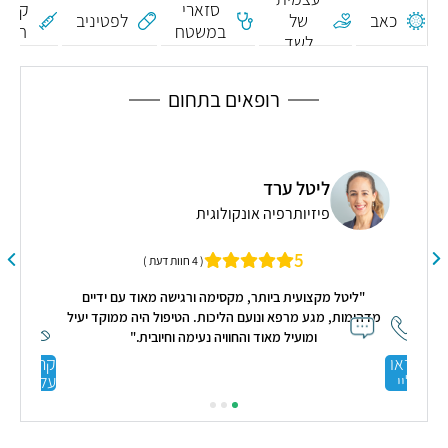
סזארי
כאב
של
לפטיניב
במשטח
חיסון
לשד
דם
קור
עצם
רופאים בתחום
ליטל ערד
פיזיותרפיה אונקולוגית
5
( 4 חוות דעת )
כתף קבלתי סידרה של 4 טיפולים
"ליטל מקצועית ביותר, מקסימה ורגישה מאוד עם ידיים
בה
מדהימות, מגע מרפא ונועם הליכות. הטיפול היה ממוקד יעיל
צור
ומועיל מאוד והחוויה נעימה וחיובית."
קראו
קראו
עליי
עליי