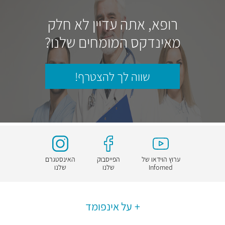
רופא, אתה עדיין לא חלק
מאינדקס המומחים שלנו?
שווה לך להצטרף!
ערוץ הוידאו של
הפייסבוק
האינסטגרם
Infomed
שלנו
שלנו
על אינפומד