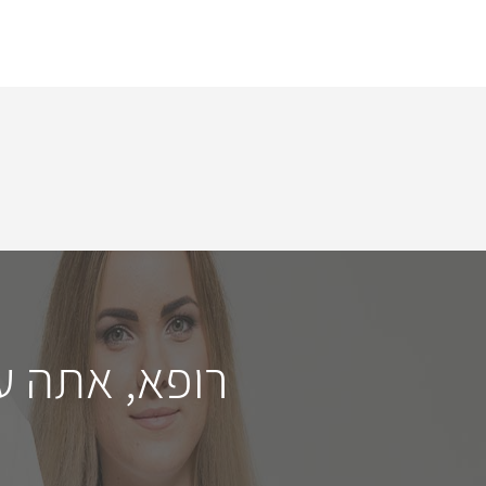
רופא, אתה ע