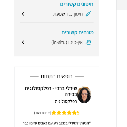
חיסונים קשורים
חיסון נגד שפעת
מונחים קשורים
אין-סיטו (in-situ)
רופאים בתחום
שירלי ברבי - רפלקסולוגית
איצקוביץ
ד"ר
בכירה
ה
גסט
רפלקסולוגיה
4.9
( 3 חוות דעת )
5
( 9 חוות דעת )
 הטענות שלי ברצינות
"המרפאה והק
"הגעתי לשירלי במצב רע עם כאבים עזים וכבר
סביר לי מה הצעדים
מקצועית ומל