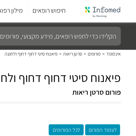
חיפוש רופאים
מילון רפוא
סוף
התפריט
הקלידו
הראשי.
כדי
לחפש
רופאים,
מידע
אינפומד
>
פורומים
>
סרטן ריאות
>
פיאנוח סיטי דחוף דחוף ולחוצה
מקצועי,
פורומים
ועוד...
פיאנוח סיטי דחוף דחוף ולח
פורום סרטן ריאות
לעמוד הפורום
לכל הפורומים