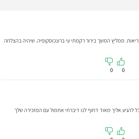
יאות. ממליץ המשך בירור רקמתי עי ברונכוסקופיה. שיהיה בהצלחה
0
0
ד"ר ערן 
פרוקטולוגי
כל להגיע אליך מאוד דחוף לנו דיברתי אתמול עם המזכירה שלך
5
"ד״ר ערן התייחס לכל
רבה, הרגיע אותי וה