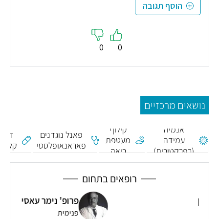
הוסף תגובה
0
0
נושאים מרכזיים
אנמיה
קילוף
פאנל נוגדנים
דיסו
עמידה
מעטפת
פאראנאופלסטי
קלודר
(רפרקטורית)
ריאה
רופאים בתחום
פרופ' נימר עאסי מומחה כבד ופנימית
פנימית