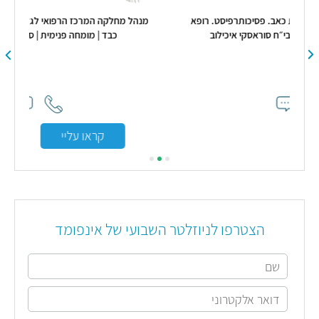
סט. רופא
מנהל מחלקה המרכז הרפואי לגליל | מחלות כבד | השתלות
ילוב
כבד | מומחה פנימית | סכרת | יתר לחץ דם
קראו עליי
הצטרפו לניוזלטר השבועי של אינפומד