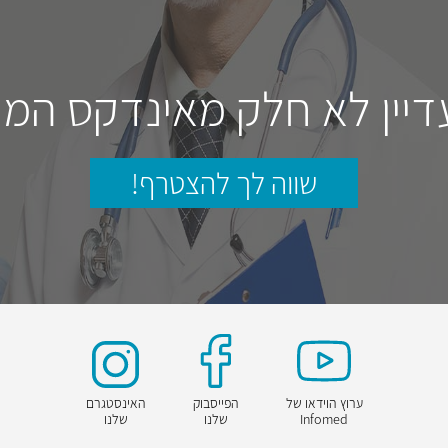
דיין לא חלק מאינדקס המו
שווה לך להצטרף!
ערוץ הוידאו של
הפייסבוק
האינסטגרם
Infomed
שלנו
שלנו