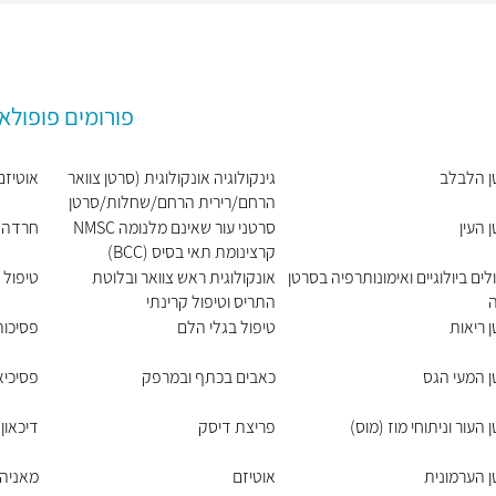
פורומים פופולא
ן הלבלב
גינקולוגיה אונקולוגית (סרטן צוואר
אוטיזם
הרחם/רירית הרחם/שחלות/סרטן
העריה)
 העין
סרטני עור שאינם מלנומה NMSC
חרדה
קרצינומת תאי בסיס (BCC)
וקרצינומת תאי קשקש (SCC)
לים ביולוגיים ואימונותרפיה בסרטן
אונקולוגית ראש צוואר ובלוטת
טיפול 
ה
התריס וטיפול קרינתי
 ריאות
טיפול בגלי הלם
פסיכות
 המעי הגס
כאבים בכתף ובמרפק
פסיכיא
 העור וניתוחי מוז (מוס)
פריצת דיסק
דיכאון
 הערמונית
אוטיזם
מאניה 