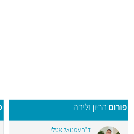
פורום
הריון ולידה
פ
ד"ר עמנואל אטלי