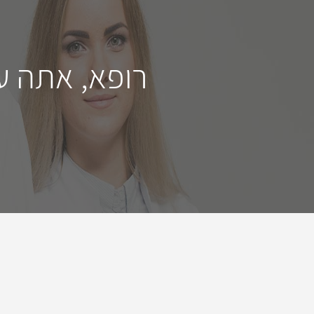
רופא, אתה ע