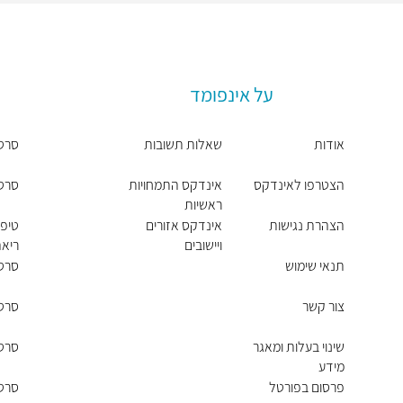
על אינפומד
אודות
שאלות תשובות
סרט
הצטרפו לאינדקס
אינדקס התמחויות
סרטן
ראשיות
הצהרת נגישות
אינדקס אזורים
טיפו
ויישובים
ריא
תנאי שימוש
סרטן
צור קשר
סרטן
שינוי בעלות ומאגר
סרטן
מידע
פרסום בפורטל
סרטן