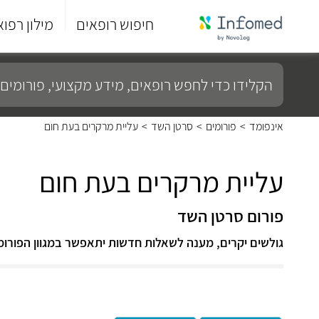
חיפוש רופאים
מילון רפוא
סוף
התפריט
הקלידו
הראשי.
כדי
לחפש
רופאים,
מידע
אינפומד
>
פורומים
>
סרטן השד
>
עליית מרקרים בעת חום
מקצועי,
פורומים
ועוד...
עליית מרקרים בעת חום
פורום סרטן השד
גולשים יקרים, מענה לשאלות חדשות יתאפשר במגוון הפורומ