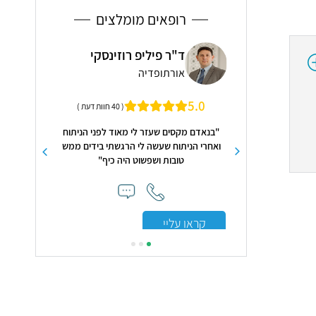
רופאים מומלצים
רי חונוביץ
ד"ר פיליפ רוזינסקי
מרפ
אורתופדיה
השת
5
5.0
( 175 חוות דעת )
( 40 חוות דעת )
ים ונעים הליכות!! אני
"בנאדם מקסים שעזר לי מאוד לפני הניתוח
"מקצועיות ו
! מסביר הכל בצורה
ואחרי הניתוח שעשה לי הרגשתי בידים ממש
ם ורגישות, מקדיש זמן
טובות ושפשוט היה כיף"
ותשומת לב, ויש לו הבנה מלאה בתחום!!! 🫶🏻
🤍🙏
קראו עלי
קראו עליי