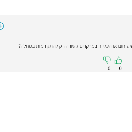
ד"ר דמיט
אורולוגיה
4.9
שיש חום או העלייה במרקרים קשורה רק להתקדמות במחלה?
"ד״ר דמיטרי רופא מקס
מממליצה עליו מאוד
עניינית וברורה, בנוע
0
0
🏻"
קראו עליי