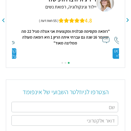
יילוד וגינקולוגיה, רפואת נשים
4.8
( 55 חוות דעת )
ושא
"רופאה מקסימה סבלנית ומקצועית אני אצלה מגיל 22 מה
"פר
ה
שאומר 16 שנה גם עברתי איתה הריון 1 היא רופאה מעולה
טו
ממליצה מאוד"
קראו
קראו
עליי
עליי
הצטרפו לניוזלטר השבועי של אינפומד