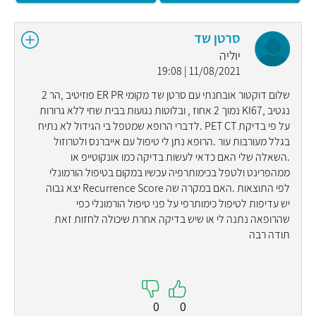
סרטן שד
יוליה
11/08/2021 | 19:08
שלום דוקטור אובחנתי עם סרטן שד מקומי ER PR פוזיטיב ,הר 2
נגטיב ,KI67 נמוך 2 אחוז , ובלוטות נגועות בבית שחי ללא גרורות
על פי בדיקת PET CT .לדברי הרופא שמטפל בי הגידול לא נתיח
בגלל מעורבות עור .הרופא נתן לי טיפול עם אייברנס ולטרוזול
.השאלה שלי האם כדאי לעשות בדיקה כמו אונקוטייפ או
ממהפרינט ולטפל בכימותרפיה עכשיו במקום בטיפול הורמונלי
לפי התוצאות .האם במקרה שה Recurrence Score יצא גבוה
יש עדיפות לטיפול כימותרפי על פני טיפול הורמונלי כפי
שהרופאה נתנה לי או שיש בדיקה אחרת שיכולה לחזות זאת
תודה רבה
0
0