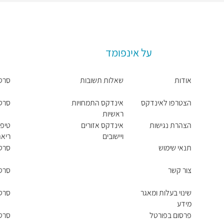
על אינפומד
אודות
שאלות תשובות
סרט
הצטרפו לאינדקס
אינדקס התמחויות
סרטן
ראשיות
הצהרת נגישות
אינדקס אזורים
טיפו
ויישובים
ריא
תנאי שימוש
סרטן
צור קשר
סרטן
שינוי בעלות ומאגר
סרטן
מידע
פרסום בפורטל
סרטן