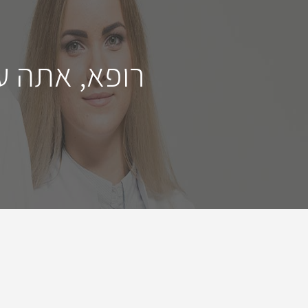
רופא, אתה ע