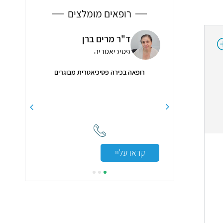
רופאים מומלצים
ע שואהנה
ד"ר מרים ברן
ד"ר
יים
פסיכיאטריה
אור
קד ברפואת שיניים
רופאה בכירה פסיכיאטרית מבוגרים
5.0
ירורגיה ושתלים, יישור
יים
"טיפול מקצו
קראו עליי
קראו עלי