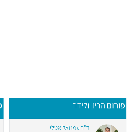
פורום
הריון ולידה
פ
ד"ר עמנואל אטלי