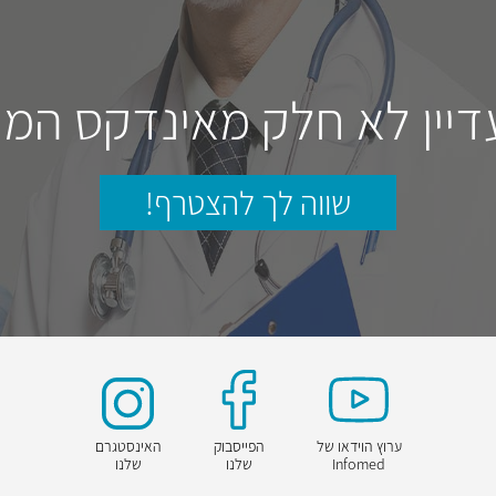
דיין לא חלק מאינדקס המו
שווה לך להצטרף!
ערוץ הוידאו של
הפייסבוק
האינסטגרם
Infomed
שלנו
שלנו