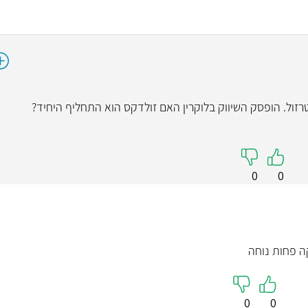
ד"ר רבי
רפואת שינ
רופא שיניים המתמ
טרזול. הופסק השיווק בלוקרין האם זולדקס הוא התחליף היחיד?
אסתטית, שיקום הפה, כ
שינ
0
0
קראו עליי
ה פחות נוחה
0
0