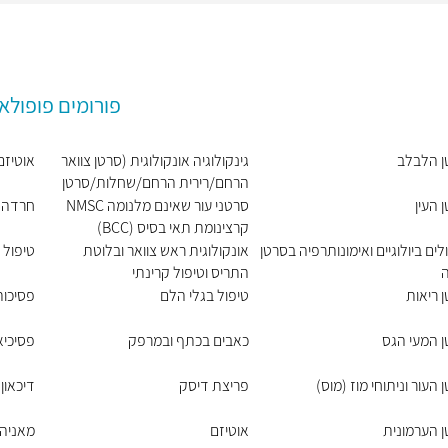
פורומים פופולא
ן הלבלב
גינקולוגיה אונקולוגית (סרטן צוואר
אוטיזם
הרחם/רירית הרחם/שחלות/סרטן
העריה)
 העין
סרטני עור שאינם מלנומה NMSC
חרדה
קרצינומת תאי בסיס (BCC)
וקרצינומת תאי קשקש (SCC)
לים ביולוגיים ואימונותרפיה בסרטן
אונקולוגית ראש צוואר ובלוטת
טיפול 
ה
התריס וטיפול קרינתי
 ריאות
טיפול בגלי הלם
פסיכות
 המעי הגס
כאבים בכתף ובמרפק
פסיכיא
 העור וניתוחי מוז (מוס)
פריצת דיסק
דיכאון
 הערמונית
אוטיזם
מאניה 