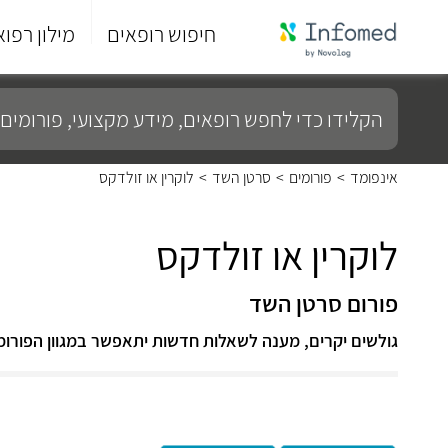
חיפוש רופאים
מילון רפוא
סוף
התפריט
הקלידו
הראשי.
כדי
לחפש
רופאים,
מידע
אינפומד
>
פורומים
>
סרטן השד
>
לוקרין או זולדקס
מקצועי,
פורומים
ועוד...
לוקרין או זולדקס
פורום סרטן השד
גולשים יקרים, מענה לשאלות חדשות יתאפשר במגוון הפורומ