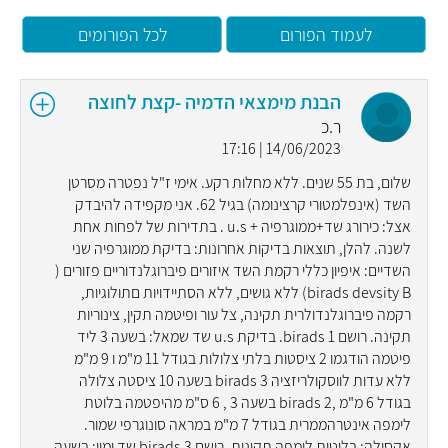
לעמוד הפורום
לכל הפורומים
הבנת מימצאי הדמיה -קצת לחוצה
ר.כ
14/06/2023 | 17:16
שלום, בת 55 שנים. ללא מחלות רקע. אימי ז"ל נפטרה מסרטן
השד (אינפלמטורי קרצינומה) בגיל 62. אני מקפידה להיבדק
אצל: כירורג שד+ממוגרפיה + u.s . בתדירות של לפחות אחת
לשנה. להלן, תוצאות בדיקות אחרונות: בדיקת ממוגרפיה שני
השדיים: איפיון כללי רקמת השד איזורים פיברוגלנדוריים פזורים (
birads devsity B) ללא גושים, ללא הסתיידויות םתולוגיות,
רקמה פיברוגלנדולרית תקינה, צל עור ופיטמה תקין, צינוריות
תקינה. רושם birads 1. בדיקת u.s שד שמאל: בשעה 3 ליד
פיטמה הודגמו 2 ציסטות בלתי צלולות בגודל 11 מ"מ ו 9 מ"מ
ללא עדות לווסקולריזציה birads 3 בשעה 10 ציסטה צלולה
בגודל 6 מ"מ ,birads 2 בשעה 3 , 6 ס"מ מהיפטמה בלוטת
לימפה אינטרהממרית בגודל 7 מ"מ במראה סונוגרפי שמור.
אקסילה: בלוטות לימפה תקינות. רושם birads 3 שד ימין: בשעה