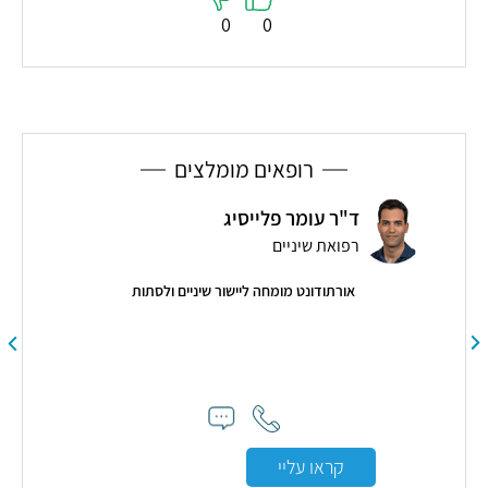
0
0
רופאים מומלצים
ד"ר עומר פלייסיג
רפואת שיניים
אורתודונט מומחה ליישור שיניים ולסתות
כרופ
קראו עליי