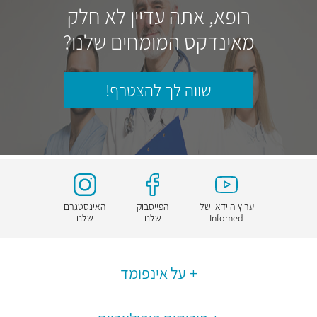
רופא, אתה עדיין לא חלק
מאינדקס המומחים שלנו?
שווה לך להצטרף!
ערוץ הוידאו של
הפייסבוק
האינסטגרם
Infomed
שלנו
שלנו
על אינפומד