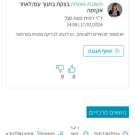
תשובת מומחה
בצקת בתנוך עם/לאחר
אקזמה
ד"ר רמית מעוז-סגל
17/01/2026 | 14:08
יש מספר תכשירים רלוונטיים . יש להגיע לבדיקה גופנית במרפאה
הוסף תגובה
0
0
נושאים מרכזיים
ריבוי
עמילואידוזיס
תאי
משאף
אימונואלקטרופור