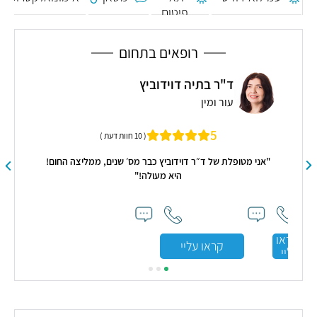
פיטום
רופאים בתחום
ד"ר בתיה דוידוביץ
עור ומין
רו
5
( 10 חוות דעת )
"אני מטופלת של ד״ר דוידוביץ כבר מס׳ שנים, ממליצה החום!
היא מעולה!"
סאפ
ני
קראו
קראו עליי
עליי