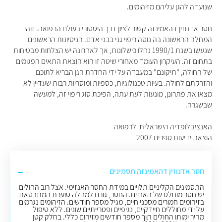
שנועדה להגן עליהם מזיהומים.
חסר אדנוזין דהאמינזה קשור לציון דרך היסטורי בעולם הרפואה. זוהי
המחלה הראשונה בה נוסה ריפוי גני בבני אדם. הניסיונות הראשונים
שנעשו בשנת 1990/1 נחלו כישלונות, אך לאחרונה יש הצלחות מבטיחות
בתחום זה. העיקרון העומד מאחורי שיטה זו הוא הוצאת התאים הפגומים
של החולה, "תיקונם" במעבדה על ידי החדרת הגן הבריא לתוכם
והזרקתם לחולה. בעיות טכנולוגיות, כספיות ומוסריות רבות שעדיין לא
מצאו את פתרונן, מונעות לעת עתה, הפיכת סוג ריפוי זה, למעשה
שבשגרה.
האנציקלופדיה הישראלית לרפואה
הוצאת ידיעות ספרים 2007
חסר אדנוזין דהאמינזה תסמינים
התסמינים הקליניים תלויים במידת החסר האנזימי. אצל רוב החולים
יש חסר מוחלט של האנזים. החסר, גורם למחלה סוערת המתבטאת
בזיהומים חמורים מסכני חיים, מגיל מספר חודשים. הזיהומים נגרמים
על ידי מחוללים חיידקיים, נגיפיים ופטרייתיים שונים. ללא טיפול
מהיר ימותו החולים תוך מספר חודשים מזיהום כללי. בחלק קטן