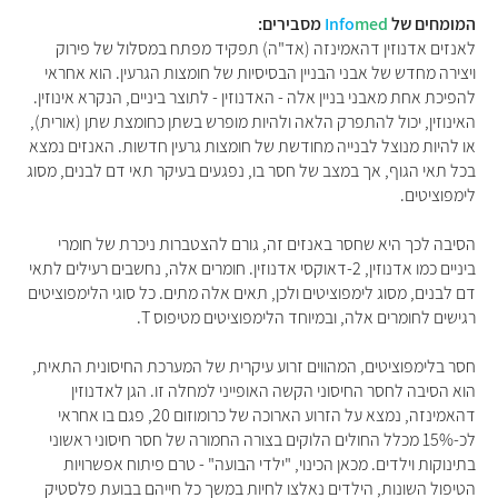
המומחים של
med
Info
מסבירים:
לאנזים אדנוזין דהאמינזה (אד"ה) תפקיד מפתח במסלול של פירוק
ויצירה מחדש של אבני הבניין הבסיסיות של חומצות הגרעין. הוא אחראי
להפיכת אחת מאבני בניין אלה - האדנוזין - לתוצר ביניים, הנקרא אינוזין.
האינוזין, יכול להתפרק הלאה ולהיות מופרש בשתן כחומצת שתן (אורית),
או להיות מנוצל לבנייה מחודשת של חומצות גרעין חדשות. האנזים נמצא
בכל תאי הגוף, אך במצב של חסר בו, נפגעים בעיקר תאי דם לבנים, מסוג
לימפוציטים.
הסיבה לכך היא שחסר באנזים זה, גורם להצטברות ניכרת של חומרי
ביניים כמו אדנוזין, 2-דאוקסי אדנוזין. חומרים אלה, נחשבים רעילים לתאי
דם לבנים, מסוג לימפוציטים ולכן, תאים אלה מתים. כל סוגי הלימפוציטים
רגישים לחומרים אלה, ובמיוחד הלימפוציטים מטיפוס T.
חסר בלימפוציטים, המהווים זרוע עיקרית של המערכת החיסונית התאית,
הוא הסיבה לחסר החיסוני הקשה האופייני למחלה זו. הגן לאדנוזין
דהאמינזה, נמצא על הזרוע הארוכה של כרומוזום 20, פגם בו אחראי
לכ-15% מכלל החולים הלוקים בצורה החמורה של חסר חיסוני ראשוני
בתינוקות וילדים. מכאן הכינוי, "ילדי הבועה" - טרם פיתוח אפשרויות
הטיפול השונות, הילדים נאלצו לחיות במשך כל חייהם בבועת פלסטיק