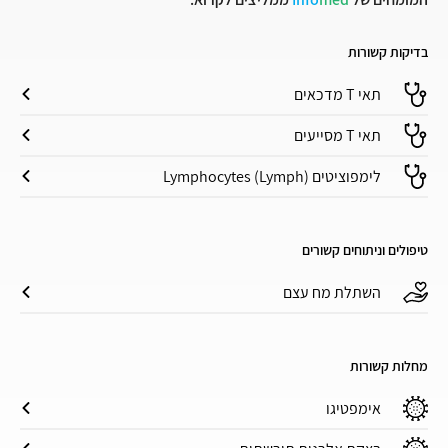
בדיקות קשורות
תאי T מדכאים
תאי T מסייעים
לימפוציטים (Lymphocytes (Lymph
טיפולים וניתוחים קשורים
השתלת מח עצם
מחלות קשורות
אימפטיגו