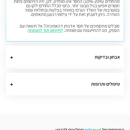
מהחולים (20%-10%) החסר אינו מוחלט, לכן, יהיו הזיהומים פחות
חמורים ויופיעו בגיל מבוגר יותר. כחצי מכלל החולים ילקו גם
במעורבות של השלד הגרמי במיוחד בצלעות ובחוליות עמוד
השדרה. ניתן לאבחן זאת על ידי צילומי רנטגן מתאימים.
סובלים מתסמינים של חסר אדנוזין דהאמינזה? אל תשארו עם
הספק, פנו להתייעצות עם מומחה.
לחיפוש תור למומחה
אבחון ובדיקות
טיפולים ותרופות
המומחים של
med
Info
ממליצים לקרוא: