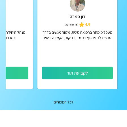
רון סמרה
ד"
5.0
4.9
(
16 חוות דעת
)
מטפל מומחה ברפואה סינית, מלווה אנשים בדרך
מנהל היחידה לקרד
טבעית לריפוי גוף ונפש – בדיקור, הקשבה וניסיון
במרכז הרפ
קליני של 28 שנה, בגישה אישית ומקצועית
לקביעת תור
לק
לכל המומחים