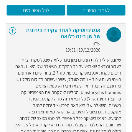
לעמוד הפורום
לכל הפורומים
אנטיביוטיקה לאחר עקירה כירוגית
של שן בינה כלואה
שרון
19/12/2020 | 19:31
שלום, יש לי דלקת חניכיים בשן בינה כלואה שבכל מקרה צריך
לעקור וכנראה שאבצע עקירה בהקדם. השאלה שלי היא: 1. האם
חייבים לקחת אנטביוטיקה בטיפול כזה? 2. בחודשיים האחרונים
חוויתי בעיות עיכול + טחול מוגדל, עשיתי עשרות בדיקות כולל CT
ומח עצם, והדבר היחיד שיצא חיובי הוא טפיל המעיים
blastocystis hominis, המליצו לי לקחת את האנטביוטיקה
פרוטציד (טינידאזול) כל הגילוי הזה קורה לקראת הניתוח
בשיניים, השאלה שלי היא האם הפרטוציד יכולה להיות
אפקטיבית גם בשביל השיניים, אני שואל מאחר ואני רוצה
להמעיט באנטיביוטיקה ככל האפשר ולהימנע ממצב של לקחת
שני סוגים. ההמלצה שקיבלתי מהרוקח היא לקחת אזניל שכן היא
יכולה לטפל גם וגם. אשמח לעצתכם. מה הכי טוב לעקירה אם