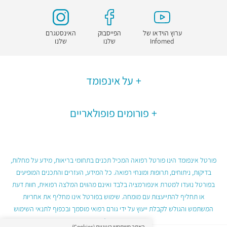
ערוץ הוידאו של
הפייסבוק
האינסטגרם
Infomed
שלנו
שלנו
על אינפומד
פורומים פופולאריים
פורטל אינפומד הינו פורטל רפואה המכיל תכנים בתחומי בריאות, מידע על מחלות,
בדיקות, ניתוחים, תרופות ומונחי רפואה. כל המידע, העזרים והתכנים המופיעים
בפורטל נועדו למטרת אינפורמציה בלבד ואינם מהווים המלצה רפואית, חוות דעת
או תחליף להתייעצות עם מומחה. שימוש בפורטל אינו מחליף את אחריות
המשתמש והגולש לקבלת ייעוץ על ידי גורם רפואי מוסמך ובכפוף לתנאי השימוש
בפורטל.
האתר משתמש בעוגיות (Cookies)