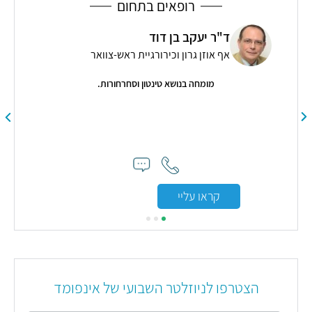
רופאים בתחום
ד"ר יעקב בן דוד
רי
אף אוזן גרון וכירורגיית ראש-צוואר
רפ
מומחה בנושא טינטון וסחרחורות.
"ריקי
קראו עליי
הצטרפו לניוזלטר השבועי של אינפומד