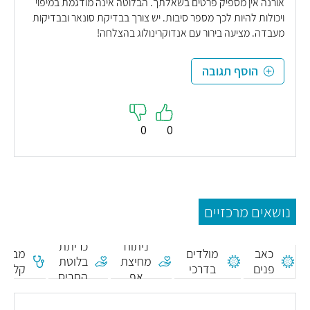
אורנה אין מספיק פרטים בשאלתך. הבלוטה אינה מודגמת במיפוי
ויכולות להיות לכך מספר סיבות. יש צורך בבדיקת סונאר ובבדיקות
מעבדה. מציעה בירור עם אנדוקרינולוג בהצלחה!
הוסף תגובה
0
0
נושאים מרכזיים
מומים
ניתוח
כריתת
כאב
מולדים
מבחן
מחיצת
בלוטת
פנים
בדרכי
קלורי
אף
התריס
הנשימה