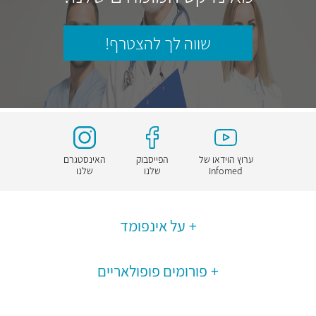
שווה לך להצטרף!
ערוץ הוידאו של
הפייסבוק
האינסטגרם
Infomed
שלנו
שלנו
על אינפומד
פורומים פופולאריים