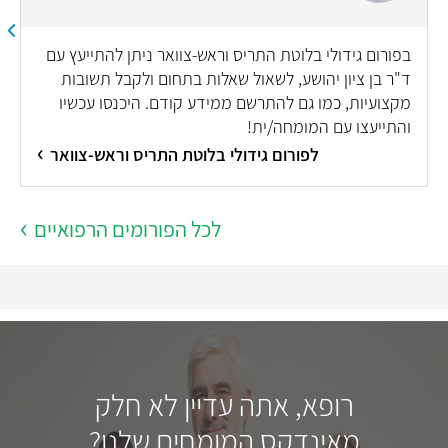
בפורום גידולי בלוטת התריס וראש-צוואר ניתן להתייעץ עם
ד"ר בן ציון יהושע, לשאול שאלות בתחום ולקבל תשובות
מקצועיות, כמו גם להתרשם ממידע קודם. היכנסו עכשיו
והתייעצו עם המומחה/ית!
לפורום גידולי בלוטת התריס וראש-צוואר
לכל הפורומים הרפואיים
רופא, אתה עדיין לא חלק
מאינדקס המומחים שלנו?