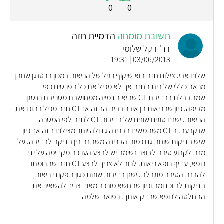
0
0
תשובת מומחה
הדמיית חזה
דר' דקל שלומי
03/06/2013 | 19:31
שלום אבי. צילום חזה הוא שיקוף רגיל של הריאות במכון הרטנגן שנותן
מראה כללי של בית החזה אך לא מכיל את כל הפרטים כפי
שמתקבלת בבדיקת CT שהיא הדמייה ממחושבת מסריקת רנטגן
מקיפה. כיון שהריאות הן איבר בבית החזה אז CT חזה מכיל בתוכו את
הריאות. ישנם סוגים שונים של בדיקות CT לחזה לפי המטרה
שנקבעה. ב CT משתמשים בקרינה גדולה יותר מצילום חזה אך כיון
שיש בדיקות שונות גם כמות הקרינה משתנה בין בדיקה לבדיקה. על
מנת לקבוע סיבה לקוצר נשימה יש לבצע הערכה מקדימה על ידי
רופא, עדיף רופא ריאות. לרוב לא צריך לבצע CT חזה שתרומתו
להבנת הסיבה מוגבלת. ישנן בדיקות שונות כגון תפקודי ריאות,
בדיקות לב וכדומה וכיון שהנושא מורכב מאוד צריך להשאיר את
ההחלטה לרופא שבדק אותך. רפואה שלמה