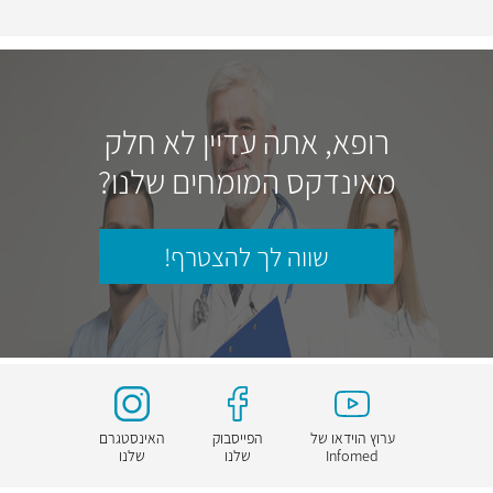
רופא, אתה עדיין לא חלק
מאינדקס המומחים שלנו?
שווה לך להצטרף!
ערוץ הוידאו של
הפייסבוק
האינסטגרם
Infomed
שלנו
שלנו