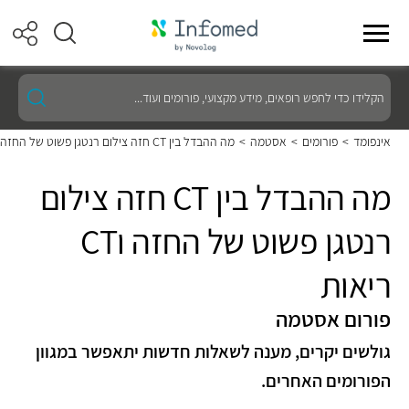
הקלידו
כדי
לחפש
רופאים,
אינפומד
>
פורומים
>
אסטמה
>
מה ההבדל בין CT חזה צילום רנטגן פשוט של החזה וCT ריאות
מידע
מקצועי,
פורומים
מה ההבדל בין CT חזה צילום
ועוד...
רנטגן פשוט של החזה וCT
ריאות
פורום אסטמה
גולשים יקרים, מענה לשאלות חדשות יתאפשר במגוון
הפורומים האחרים.