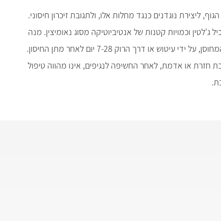
 ליצירת נוגדנים כנגד מחלות אלו, ולתגובת זיכרון חיסוני.
ל ביצים ומכיל ג'לטין וכמויות קטנות של אנטיביוטיקה מסוג נאומיצין. מנה
ראשונה של החיסון מומלצת בגיל שנה, והמנה השנייה בכיתה א'. נגיף האדמת המוחלש מופרש בכמויות מזעריות מדרכי הנשימה של המחוסן, על ידי עיטוש או דרך הרוק 7-28 יום לאחר מתן החיסון.
בת חזרת או אדמת, לאחר החשיפה לנגיפים, אינו מהווה טיפול