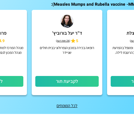
צלת
ד"ר יעל בורוביץ'
פרופ
4.9
5
)
(
26 חוות דעת
)
 ומטפל בהפרעת
רופאה בכירה במכון הנפרולוגי בבית חולים
מנהל המרכז למחל
בהרטבת לילה.
שניידר
מנהל המכון לגסט
כבד,מרכז שנייד
ילדים, ה
ר
לקביעת תור
לק
לכל המומחים