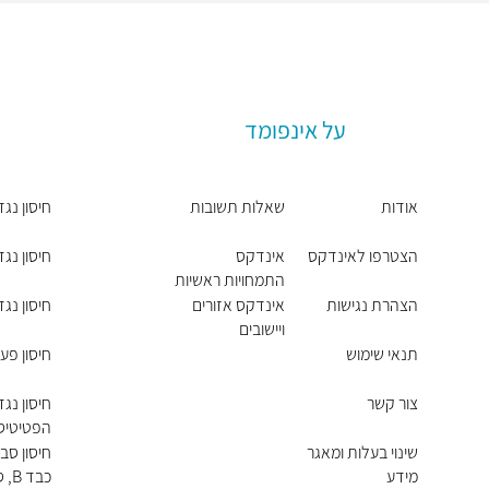
על אינפומד
אודות
שאלות תשובות
חיסון נג
הצטרפו לאינדקס
אינדקס
חיסון נג
התמחויות ראשיות
הצהרת נגישות
אינדקס אזורים
חיסון נג
ויישובים
תנאי שימוש
חיסון פע
צור קשר
הפטיטיס 
שינוי בעלות ומאגר
מידע
כבד B, סביל