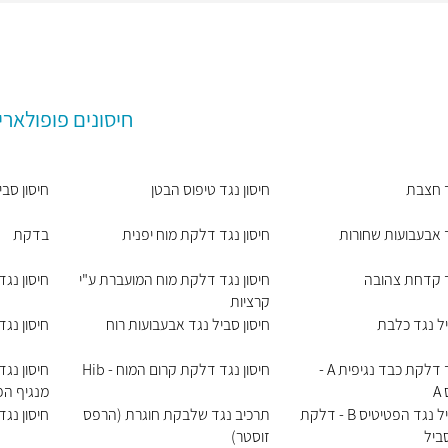
חיסונים פופולארי
ד חצבת
חיסון נגד טיפוס הבטן
חיסון סב
ד אבעבועות שחורות
חיסון נגד דלקת מוח יפנית
בדקת
ד קדחת צהובה
חיסון נגד דלקת מוח המועברת ע"י
חיסון נג
קרציות
יל נגד כלבת
חיסון סביל נגד אבעבועות רוח
חיסון נג
חיסון נגד דלקת כבד נגיפית A -
חיסון נגד דלקת קרום המוח - Hib
חיסון נג
A
מנגיף הפ
חיסון סביל נגד הפטיטיס B - דלקת
תרכיב נגד שלבקת חוגרת (הרפס
חיסון נג
זוסטר)