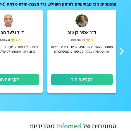
המומחים הכי מבוקשים לחיסון משולש נגד חצבת-חזרת-אדמת (Measles Mumps and Rubella vaccine -MMR):
ד"ר אמיר בן טוב
ד"ר גלעד חב
4.9
5
(
47 חוות דעת
)
(
26 חוות דעת
מומחה בגסטרואנטרולוגיה ילדים ובביצוע בדיקות
מומחה לרפואת ילדים, מאבחן
רכז
אנדוסקופיות (גסטרוסקופיה וקולונוסקופיה)
קשב וריכוז ומומחה לטיפול 
בילדים
לקביעת תור
לקביעת תו
המומחים של
med
Info
מסבירים: