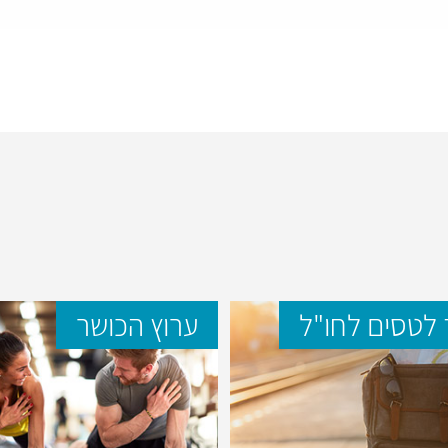
לטסים לחו"ל
ערוץ הכושר