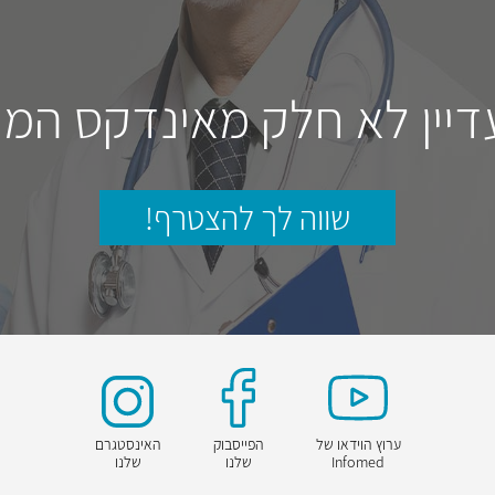
דיין לא חלק מאינדקס המו
שווה לך להצטרף!
ערוץ הוידאו של
הפייסבוק
האינסטגרם
Infomed
שלנו
שלנו