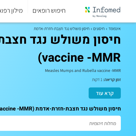
חיפוש רופאים
מילון רפוא
סוף
התפריט
אינפומד
חיסונים
חיסון משולש נגד חצבת-חזרת-אדמת
הראשי.
vaccine -MMR)
Measles Mumps and Rubella vaccine -MMR
זמן קריאה:
1 דקות
קרא עוד
חיסון משולש נגד חצבת-חזרת-אדמת (Measles Mumps and Rubella vaccine -MMR) מבצעים רק אצל מומחים. לקביעת תור לייעוץ: