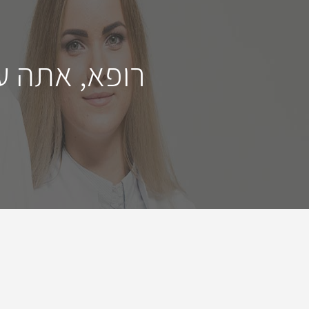
רופא, אתה ע