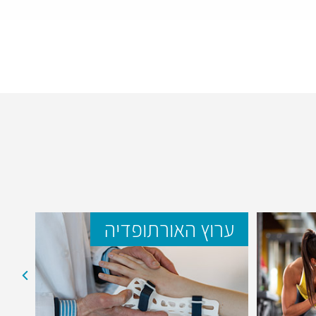
ערוץ האורתופדיה
ער