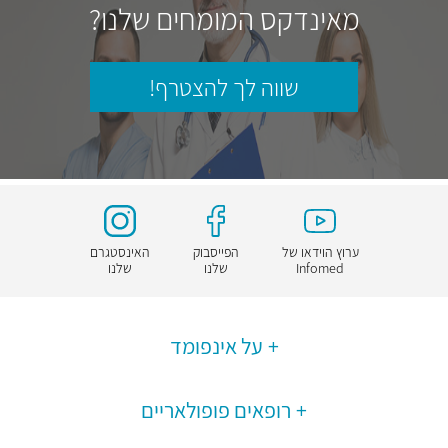
מאינדקס המומחים שלנו?
שווה לך להצטרף!
ערוץ הוידאו של
הפייסבוק
האינסטגרם
Infomed
שלנו
שלנו
על אינפומד
רופאים פופולאריים