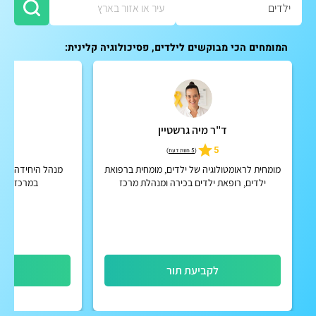
המומחים הכי מבוקשים לילדים, פסיכולוגיה קלינית:
ד"ר מיה גרשטיין
ד"
5.0
5
(
5 חוות דעת
)
מומחית לראומטולוגיה של ילדים, מומחית ברפואת
מנהל היחידה לקרד
ילדים, רופאת ילדים בכירה ומנהלת מרכז
במרכז הרפ
חדשנות מחוז דן כללית
לקביעת תור
לק