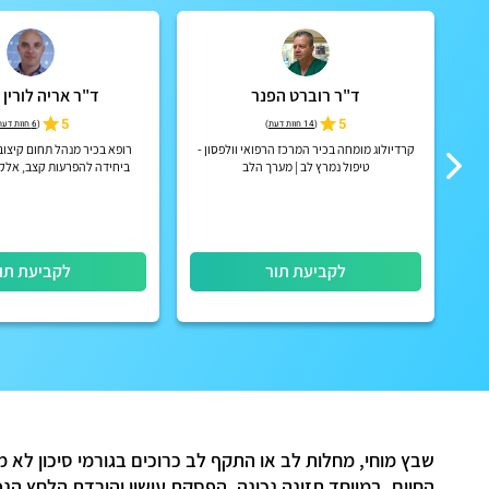
ד"ר רוברט הפנר
ד"ר אריה לורין 
 לב
5
5
(
14 חוות דעת
)
(
6 חוות דעת
קרדיולוג מומחה בכיר המרכז הרפואי וולפסון -
רופא בכיר מנהל תחום קיצוב
ם.
טיפול נמרץ לב | מערך הלב
ביחידה להפרעות קצב, אלקטר
המערך הקרדיולוגי, המרכז ה
(איכילוב)
לקביעת תור
לקביעת תו
שבץ מוחי, מחלות לב או התקף לב כרוכים בגורמי סיכון לא 
החיים, במיוחד תזונה נכונה, הפסקת עישון והורדת הלחץ הנ