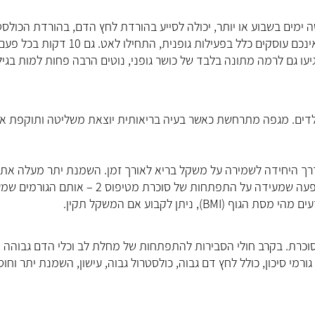
ית במשך 30 דקות לפחות, חמישה ימים בשבוע או יותר, יכולה לסייע בהורדת לחץ הדם, בהורדת הכול
ובשמירה על משקל בריא ותקין. אבל עדיף קצת ממאומה. אם אינכם עוסקים כלל בפעילות גופנית, התחילו לאט. גם 10 דקות בכל 
עו גם לרמה מתונה בלבד של כושר גופני, נוטים הרבה פחות למות בגיל
ילדים. מגפה מתרחשת כאשר בעיה בריאותית יוצאת משליטה ותוקפת א
 הדרך היחידה לשמירה על משקל בריא לאורך זמן. השמנת יתר מעלה את
הסיכון לכולסטרול גבוה, לחץ דם גבוה ולהתנגדות לאינסולין, תופעה שמעידה על התפתחות של סוכרת מטיפוס 2 
ניתן לקבוע אם המשקל תקין.
סוכרת. בקרב חולי הסבירות להתפתחות של מחלת לב וכלי הדם גבוהה פ
רמי סיכון, כולל לחץ דם גבוה, כולסטרול גבוה, עישון, השמנת יתר וחוס