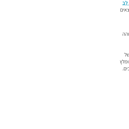
לב
צאים
והה
של
ומלץ
ים.