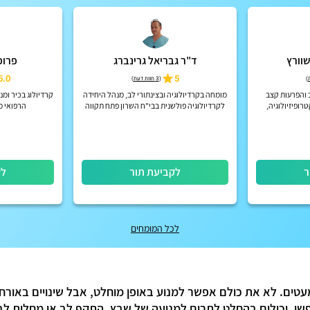
שוורץ
ד"ר גבריאל גרינברג
פרופ
5.0
5
)
(
3 חוות דעת
)
 והפרעות קצב
מומחה בקרדיולוגיה ובצינתורי לב, מנהל היחידה
קרדיולוג בכיר ומ
ופיזיולוגיה,
לקרדיולוגיה פולשנית בבי"ח השרון פתח תקווה
הרפואי מע
רפואי תל אביב
ר
לקביעת תור
לק
לכל המומחים
מעטים. לא את כולם אפשר למנוע באופן מוחלט, אבל שינויים באורח
פשי, יכולים בהחלט לתרום למניעה של שבץ, התקף לב או מחלות לב