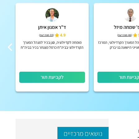
' שמחה מיזל
ד"ר אמנון איתן
4.9
(
46 חוות דעת
)
(
33 חוות דעת
)
נהל המערך הקרדיולוגי, המרכז
מומחה לקדיולוגיה, סגן בכיר למנהל המערך
מנה
ייני הישועה בני ברק
הקרדיולוגי בביה"ח כרמל מצנתר בכיר בביה"ח
אדמ
כרמל, בעל התמחות בפנימית ובקרדיולוגיה
בביה"ח רמב"ם
ביעת תור
לקביעת תור
נושאים מרכזיים
.