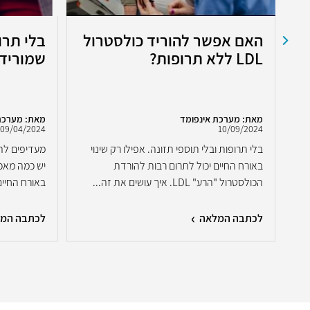
ב
האם אפשר להוריד כולסטרול
בלי תרו
LDL ללא תרופות?
שמורידי
מאת: מערכת אינפומד
מאת: מערכת
09/04/2024
10/09/2024
בלי תרופות ובלי תוספי תזונה. אפילו רק שינוי
מעדיפים לה
ר
באורח החיים יכול לתרום רבות להורדת
יש כמה מאכלי
ר
הכולסטרול "הרע" LDL. איך עושים את זה...
באורח החיים
לכתבה המלאה
לכתבה המ