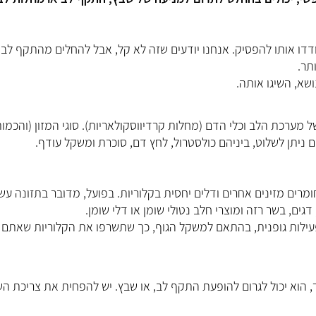
ו אותו להפסיק. אנחנו יודעים שזה לא קל, אבל להחלים מהתקף לב 
תר.
שא, השיגו אותה.
מערכת הלב וכלי הדם (מחלות קרדיווסקולאריות). סוגי המזון (והכמות
ם ניתן לשלוט, ביניהם כולסטרול, לחץ דם, סוכרת ומשקל עודף.
חומרים מזינים אחרים ודלים יחסית בקלוריות. בפועל, מדובר בתזונה עש
דגים, בשר רזה ומוצרי חלב נטולי שומן או דלי שומן.
עילות גופנית, בהתאם למשקל הגוף, כך שתשרפו את הקלוריות שאתם
 הוא יכול לגרום להופעת התקף לב, או שבץ. יש להפחית את צריכת הש