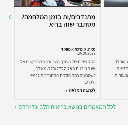
מתנדבים/ות בזמן המלחמה?
מצ
מסתבר שזה בריא
את
מאת: מערכת אינפומד
מאת:
2022
18/10/2023
מטופלת
ההתגייסות של העורף הישראלי בימים קשים אלו
ברוב
חדשות
אינה מובנית מאליה כלל וכלל. מאידך,
בשל 
מעותית
כשמבינים כמה תורמת ההתנדבות לנפש
תפקו
ולגוף...
לכתבה המלאה
לכת
לכל המאמרים בנושא בריאות הלב וכלי הדם