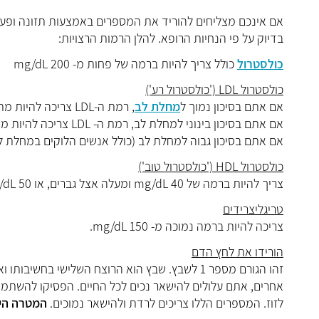
אם אינכם מצליחים להוריד את המספרים באמצעות תזונה ופעילו
בדיוק על פי הנחיות הרופא. להלן הרמות הרצויות:
כולסטרול
כולל
צריך להיות ברמה של פחות מ- 200 mg/dL
כולסטרול LDL ('כולסטרול רע')
אם אתם בסיכון נמוך ל
מחלת לב
, רמת ה-LDL צריכה להיות מתחת ל- 160 mg/dL.
אם אתם בסיכון בינוני למחלת לב, רמת ה- LDL צריכה להיות מתחת ל- 130 .mg/dL
אם אתם בסיכון גבוה למחלת לב (כולל אנשים הלוקים במחלת לב או בסוכרת): רמת ה- LDL צ
כולסטרול HDL ('כולסטרול טוב')
צריך להיות ברמה של 40 mg/dL ומעלה אצל גברים, או 50 mg/dL ומעלה אצל נשים.
טריגליצרידים
צריכה להיות ברמה נמוכה מ- 150 mg/dL.
הורידו את לחץ הדם
זהו הגורם מספר 1 לשבץ. שבץ הוא הרוצח השלישי
אחרים, אתם עלולים להישאר נכים לכל החיים. הפסיקו להשתמ
לזוז. המספרים הללו צריכים לרדת ולהישאר נמוכים.
המטרה היא פח