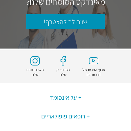
מאינדקס המומחים שלנו?
שווה לך להצטרף!
ערוץ הוידאו של
הפייסבוק
האינסטגרם
Infomed
שלנו
שלנו
על אינפומד
רופאים פופולאריים