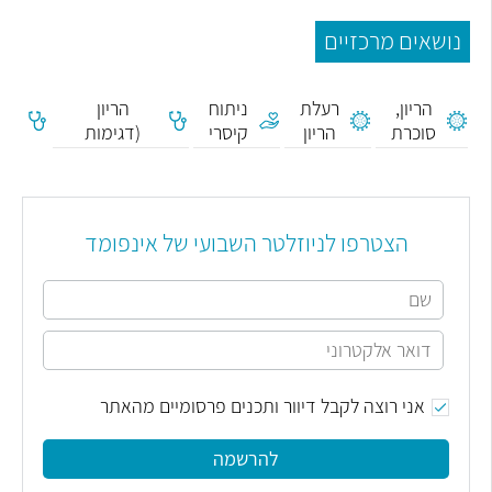
נושאים מרכזיים
סכרת
אולטרסאונד
הריון,
רעלת
ניתוח
הריון
שק
סוכרת
הריון
קיסרי
(דגימות
עו
הריון
עובר)
הצטרפו לניוזלטר השבועי של אינפומד
אני רוצה לקבל דיוור ותכנים פרסומיים מהאתר
להרשמה