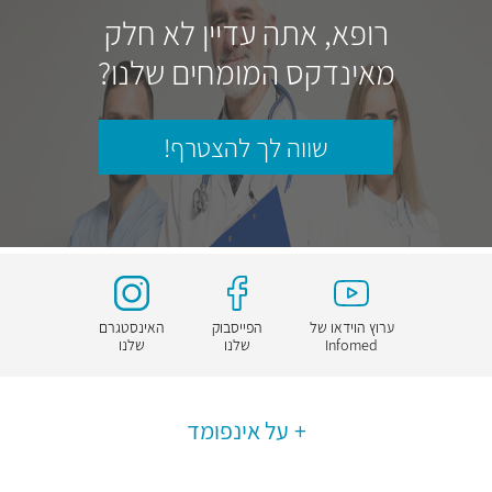
רופא, אתה עדיין לא חלק
מאינדקס המומחים שלנו?
שווה לך להצטרף!
ערוץ הוידאו של
הפייסבוק
האינסטגרם
Infomed
שלנו
שלנו
על אינפומד