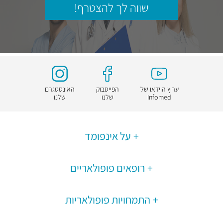
שווה לך להצטרף!
ערוץ הוידאו של
הפייסבוק
האינסטגרם
Infomed
שלנו
שלנו
על אינפומד
רופאים פופולאריים
התמחויות פופולאריות