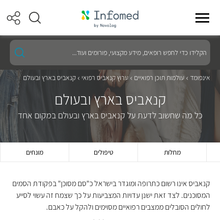
הקלידו
כדי
לחפש
רופאים,
אינפומד
עולמות תוכן רפואיים
ערוץ קנאביס רפואי
קנאביס בארץ ובעולם
מידע
מקצועי,
קנאביס בארץ ובעולם
פורומים
ועוד...
כל מה שחשוב לדעת על קנאביס בארץ ובעולם במקום אחד
מחלות
טיפולים
מונחים
קנאביס אינו רשום כתרופה ומוגדר בישראל כ"סם מסוכן" בפקודת הסמים
המסוכנים. לצד זאת ישנן עדויות המצביעות על כך שצמח זה עשוי לסייע
לחולים הסובלים ממצבים רפואיים מסוימים ולהקל על כאבם.