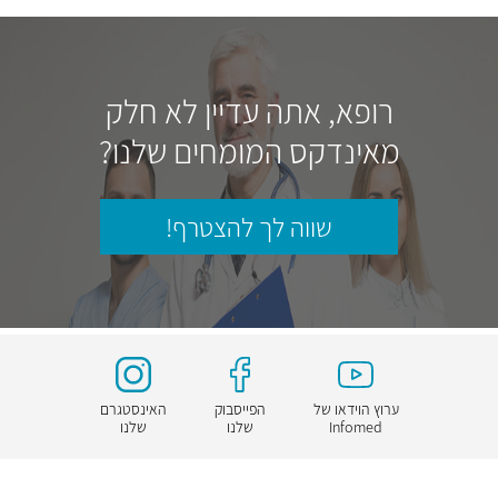
רופא, אתה עדיין לא חלק
מאינדקס המומחים שלנו?
שווה לך להצטרף!
ערוץ הוידאו של
הפייסבוק
האינסטגרם
Infomed
שלנו
שלנו