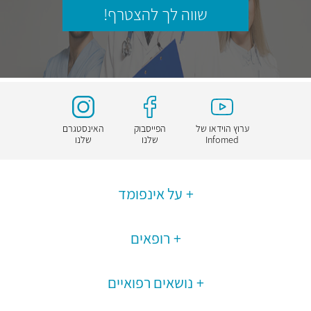
שווה לך להצטרף!
ערוץ הוידאו של
הפייסבוק
האינסטגרם
Infomed
שלנו
שלנו
על אינפומד
רופאים
נושאים רפואיים