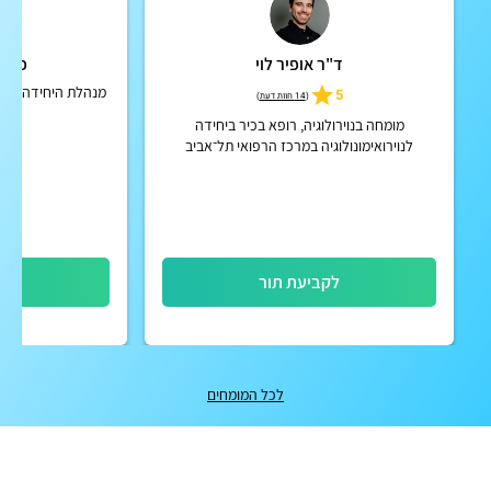
ד"ר אופיר לוי
פרופ
מנהלת היחידה למחל
5
(
14 חוות דעת
)
וו
מומחה בנוירולוגיה, רופא בכיר ביחידה
לנוירואימונולוגיה במרכז הרפואי תל־אביב
(איכילוב)
לקביעת תור
לק
לכל המומחים