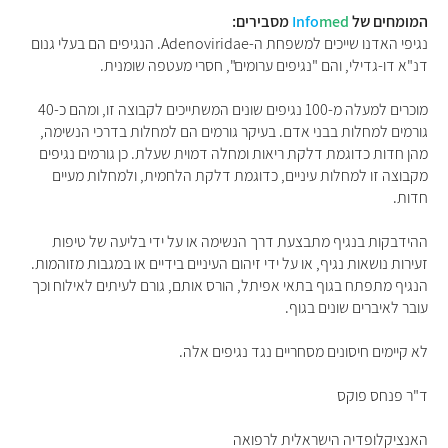
המומחים של
med
Info
מסבירים:
נגיפי האדנו שייכים למשפחת ה-Adenoviridae. הנגיפים הם בעלי גנום
דנ"א דו-גדילי, והם "נגיפים ערומים", חסרי מעטפה שומנית.
מוכרים למעלה מ-100 נגיפים שונים המשתייכים לקבוצה זו, ומהם כ-40
גורמים למחלות בבני אדם. בעיקר גורמים הם למחלות בדרכי הנשימה,
מהן חדות כדוגמת דלקת ריאות ומחלה דמוית שעלת. כן גורמים נגיפים
מקבוצה זו למחלות עיניים, כדוגמת דלקת הלחמית, ולמחלות מעיים
חדות.
ההידבקות בנגיף מתבצעת דרך הנשימה או על ידי בליעה של טיפות
זעירות נושאות נגיף, או על ידי זיהום העיניים בידיים או במגבות מזוהמות.
הנגיף מתפתח בגוף בתאי אפיתל, הורס אותם, גורם לעיתים לאילוח וכך
עובר לאיברים שונים בגוף.
לא קיימים חיסונים מסחריים נגד נגיפים אלה.
ד"ר פנחס פוקס
האנציקלופדיה הישראלית לרפואה