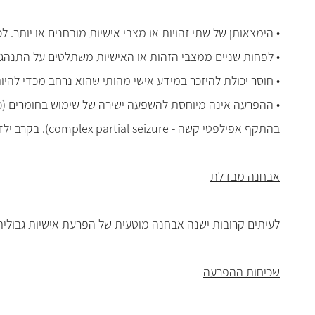
• הימצאותן של שתי זהויות או מצבי אישיות מובחנים או יותר.
• לפחות שניים ממצבי הזהות או האישיות משתלטים על התנהגו
• חוסר יכולת להיזכר במידע אישי מהותי שהוא נרחב מכדי להי
• ההפרעה אינה מיוחסת להשפעה ישירה של שימוש בחומרים (כמו
בהתקף אפילפטי קשה - complex partial seizure). בקרב ילדים, התסמינים לא מיוחסים לחברים דמיוניים למשחק או למשחקי פנטסיה אחרים.
אבחנה מבדלת
לעיתים קרובות ישנה אבחנה מוטעית של הפרעת אישיות גבולית א
שכיחות ההפרעה