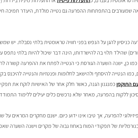
ויה טראומטית בעברם, כ
התעללות פיסית
או התעללות מינית בילדות (לרו
אה שמעורבים בהתפתחות ההפרעה גם נטייה מולדת, היעדר תמיכה חיצו
רעה כניסיון להגן על הנפש בפני חוויה טראומטית בלתי נסבלת. יש ש
 שהילד תלוי בה להישרדותו, הינה דבר שיכול להיות בלתי נתפס ע
מו כן, ישנה השערה הגורסת כי הנטייה לפתח את ההפרעה קשורה לחול
ם, כמו הנטייה להיסחף ולהישאב לחלומות ופנטזיות והנטייה להיכנס בק
ם התוקפן
כמנגנון הגנה, כאשר חלק אחר של האישיות לוקח את תפקיד
סיכון ללקות בהפרעה, מאחר שלא נרכשים כלים יעילים ללימוד התמודד
גי-פיזיולוגי להפרעה, אך טיבו אינו ידוע כיום. ישנם מחקרים המראים על ש