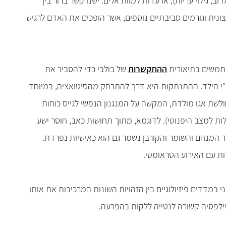
ב, גילוי עריות), או עדות למוות אלים. ישנו קשר ברור בין
נית וגורמים סביבתיים נוספים, אשר הופכים את האדם לרגיש
משתמשים בתיאורית
ההתקשרות
של בולבי כדי להסביר את
"י הילד. ההתנתקות היא דרך להתרחק מהסיטואציה, במיוחד
שת אגו מולדת, המקשה על המנגנון הנפשי לגייס כוחות
לות למצב היפנוטי). לדוגמא, מתוך תחושות כאב, חוסר ישע
 המנחם והשומר והקורבן נשמר גם הוא כאישיות נפרדת.
ות עם האירוע הטראומטי.
וני במדדים פיזיולוגיים בין הזהויות השונות המרכיבות את אותו