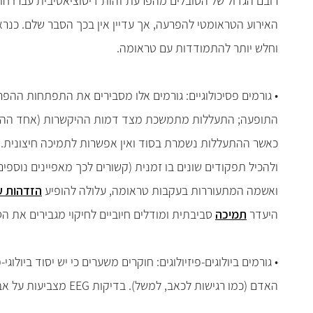
רובם הגדול של הסובלים מהפרעת זהות דיסוציאטיבית עברו חו
האירוע הטראומטי להפרעה, אך עדיין אין בכך הסבר שלם. כנר
וחלש יותר להתמודדות עם טראומה.
• גורמים פסיכולוגיים: גורמים אלו מסבירים את התפתחות ההפ
התופעה; התעללות מתמשכת מצד דמות ההיקשרות (אחד ההורים)
כאשר ההתעללות נשמרת בסוד ואין אפשרות לתמיכה חיצונית. כ
ולהכיל תפקודים שונים בו זמנית (קשורים לכך מאפיינים נוספי
ואשמה המתעוררות בעקבות טראומה, עלולה להופיע
הזדהות ע
היעדר
תמיכה
סביבתית ומודלים חיוביים לחיקוי מגבירים את ה
• גורמים ביולוגים-פיזיולוגים: חוקרים משערים כי יש יסוד ביולו
האדם (כמו רגישות לכאב, למשל). בדיקות EEG מצביעות על אבנורמליות של תפקודי המוח באחוז גבוה של מקרים וישנה השערה שאפילפסיה קשורה לנטייה ללקות בהפרעה.