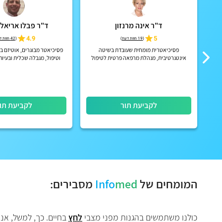
ד"ר אינה מרנזון
ד"ר פבלו אריאל 
ול
5
4.9
(
19 חוות דעת
)
(
42 חוות דעת
פסיכיאטרית מומחית שעובדת בשיטה
פסיכיאטר מבוגרים, אוטיזם במ
ות
אינטגרטיבית, מנהלת מרפאה פרטית לטיפול
וטיפול, מגבלה שכלית ובעיות
הוליסטי לגוף ונפש
תורים פיזיים ובז
לקביעת תור
לקביעת תו
המומחים של
med
Info
מסבירים:
כולנו משתמשים בהגנות מפני מצבי
לחץ
בחיים. כך, למשל, אנו