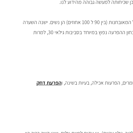
כן שכיחותה למעשה גבוהה מהידוע לנו.
מחקרים מבוקרים מדווחים שאבחנת ההפרעה שכיחה בטווח של 0.5 עד 2 אחוזים מתוך כלל הפונים לטיפול פסיכיאטרי. רובן הגדול של המאובחנות (בין 90 ל 100 אחוזים) הן נשים. ישנה השערה
בקרב חוקרים וקלינאים, שגברים לא מאובחנים משום שהם מגיעים למערכת המשפט הפלילי כעבריינים ולא למערכת בריאות הנפש. אבחון ההפרעה נפוץ במיוחד בסביבות גילאי 30, למרות
רים, הפרעות אכילה, בעיות בשינה, ו
הפרעת דחק