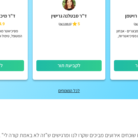
רויטמן
ד"ר סבטלנה גרישין
ד"ר מיכא
4.9
5
)
(
6 חוות דעת
)
בוגרים - אבחון
פסיכיאטר מומ
 פסיכיאטריות,
המטופל, טיפול ו
ום
רוח, הפרעות קשב
אקוטיות וכ
ר
לקביעת תור
לק
לכל המומחים
 שוכחים אירועים מביכים שקרו לנו ומרגישים ש"זה לא באמת קורה לי" 