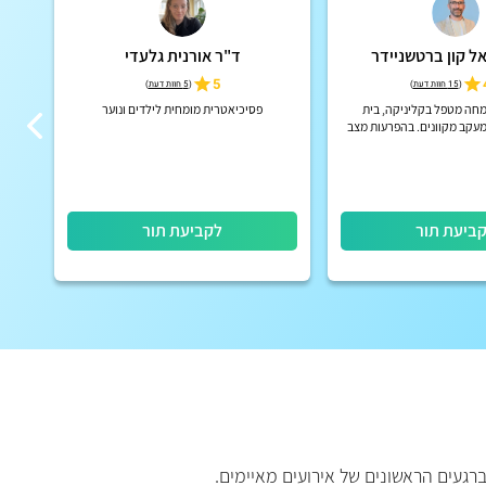
ל קון ברטשניידר
ד"ר אורנית גלעדי
5
(
15 חוות דעת
)
(
5 חוות דעת
)
חה מטפל בקליניקה, בית
פסיכיאטרית מומחית לילדים ונוער
מנ
מעקב מקוונים. בהפרעות מצב
 וריכוז, הפרעות פסיכוטיות
רוניות, הפרעות אישי...
ביעת תור
לקביעת תור
ברגעים הראשונים של אירועים מאיימים.