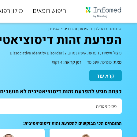
חיפוש רופאים
מילון רפוא
סוף
התפריט
אינפומד
מחלות
הפרעת זהות דיסוציאטיבית
הראשי.
הפרעת זהות דיסוציאטי
פיצול אישיות
,
הפרעת אישיות מרובה
|
Dissociative Identity Disorder
מאת:
מערכת אינפומד
זמן קריאה:
4 דקות
קרא עוד
כשזה מגיע להפרעת זהות דיסוציאטיבית לא חושבים פ
המומחים הכי מבוקשים להפרעת זהות דיסוציאטיבית: