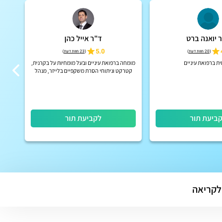
 יואנה ברט
ד"ר אייל כהן
5.0
(
20 חוות דעת
)
(
23 חוות דעת
)
ת ברפואת עיניים
מומחה ברפואת עיניים ובעל מומחיות על בקרנית,
רו
קטרקט וניתוחי הסרת משקפיים בלייזר, מנהל
תחום השתלות קרנית
ביעת תור
לקביעת תור
לקריאה