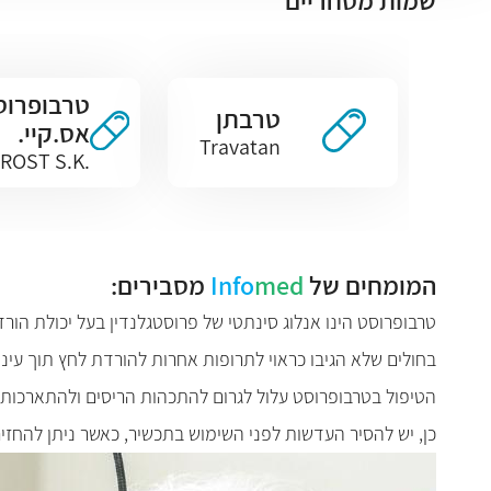
שמות מסחריים
טרבופרוס
טרבתן
אס.קיי.
Travatan
.TRAVOPROST S.K
המומחים של
med
Info
מסבירים:
טרבופרוסט הינו אנלוג סינתטי של פרוסטגלנדין בעל יכולת הורד
בחולים שלא הגיבו כראוי לתרופות אחרות להורדת לחץ תוך עיני
הטיפול בטרבופרוסט עלול לגרום להתכהות הריסים ולהתארכותם 
כן, יש להסיר העדשות לפני השימוש בתכשיר, כאשר ניתן להחזירן כעבור לא פחות מ - 