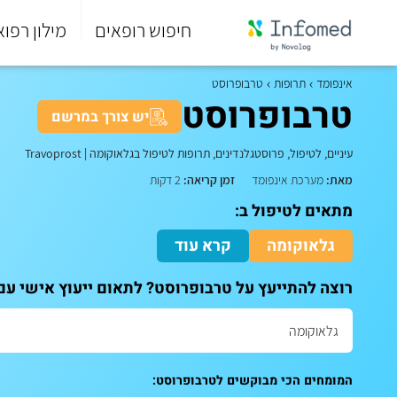
חיפוש רופאים
מילון רפוא
סוף
התפריט
אינפומד
תרופות
טרבופרוסט
הראשי.
טרבופרוסט
יש צורך במרשם
עיניים, לטיפול, פרוסטגלנדינים, תרופות לטיפול בגלאוקומה
|
Travoprost
מאת:
מערכת אינפומד
זמן קריאה:
2 דקות
מתאים לטיפול ב:
גלאוקומה
קרא עוד
רוצה להתייעץ על טרבופרוסט? לתאום ייעוץ אישי עם
המומחים הכי מבוקשים לטרבופרוסט: