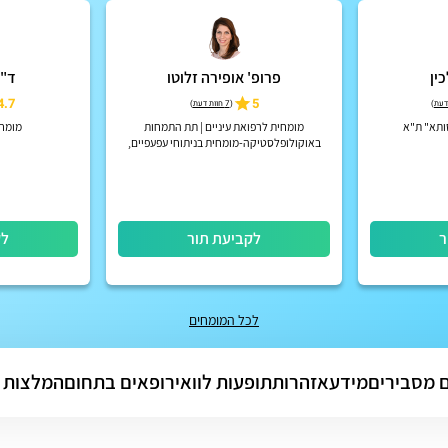
ין
פרופ' אופירה זלוטו
ד"ר
4.7
5
)
(
7 חוות דעת
)
ותא" ת"א
מומחית לרפואת עיניים | תת התמחות
מומחי
באוקולופלסטיקה-מומחית בניתוחי עפעפיים,
דרכי דמעות וארובה ורפואת עיניים ילדים, רופאה
בכירה המרכז הרפואי שיבא תל ...
ר
לקביעת תור
לק
לכל המומחים
 מסבירים
מידע
אזהרות
תופעות לוואי
רופאים בתחום
המלצות 