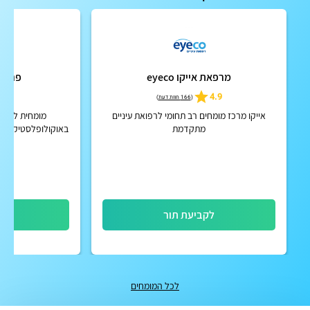
מרפאת אייקו eyeco
פרופ'
5
4.9
(
166 חוות דעת
)
אייקו מרכז מומחים רב תחומי לרפואת עיניים
מומחית לרפוא
מתקדמת
באוקולופלסטיקה-מומ
דמעות וארובה ור
בכירה המרכז
לקביעת תור
לק
לכל המומחים