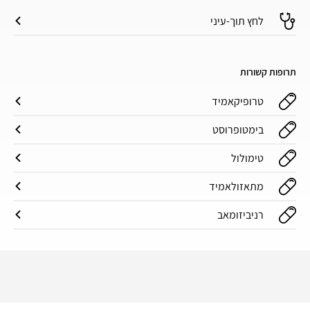
לחץ תוך-עיני
תרופות קשורות
טרופיקאמיד
בימטופרוסט
טימולול
מתאזולאמיד
רניביזומאב