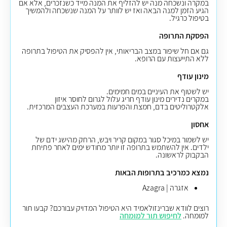
במקרה ונשכחה מנה יש להזליף את המנה מייד כשנזכרים, אלא אם
הגיע הזמן למנה הבאה ואז יש לוותר על המנה שנשכחה ולהמשיך
בטיפול כרגיל.
הפסקת התרופה
גם אם חל שיפור במצב הבריאותי, אין להפסיק את הטיפול בתרופה
ללא התייעצות עם הרופא.
מינון עודף
יש לשטוף את העיניים במים חמימים.
במקרים נדירים מינון עודף חריג עלול לגרום לחוסר איזון
אלקטרוליטים בדם, חמצת והפרעות במערכת העצבים המרכזית
.
אחסון
יש לשמור במיכל סגור במקום קריר ויבש, הרחק מהישג ידם של
ילדים. אין להשתמש בתרופה זו יותר מחודש ימים לאחר פתיחת
הבקבוק לראשונה.
נמצא כמרכיב בתרופות הבאות
אזגרה | Azagra
רוצים לוודא שברינזולאמיד היא הטיפול המדויק עבורכם? קבעו תור
למומחה.
לחיפוש תור למומחה