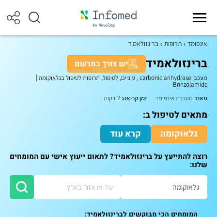
אינפומד
תרופות
ברינזולאמיד
ברינזולאמיד
יש צורך במרשם
מעכבי carbonic anhydrase , עיניים, לטיפול, תרופות לטיפול בגלאוקומה
|
Brinzolamide
מאת:
מערכת אינפומד
זמן קריאה:
2 דקות
מתאים לטיפול ב:
גלאוקומה
קרא עוד
רוצה להתייעץ על ברינזולאמיד? לתאום ייעוץ אישי עם המומחים
שלנו:
המומחים הכי מבוקשים לברינזולאמיד: