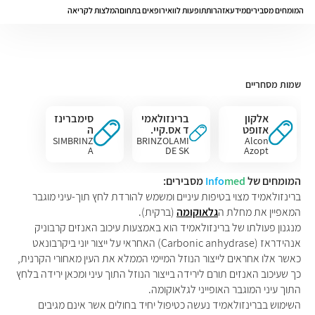
המומחים מסבירים
מידע
אזהרות
תופעות לוואי
רופאים בתחום
המלצות לקריאה
שמות מסחריים
אלקון
ברינזולאמי
סימברינז
אזופט
ד אס.קיי.
ה
SIMBRINZ
BRINZOLAMI
Alcon
A
DE SK
Azopt
המומחים של
med
Info
מסבירים:
ברינזולאמיד מצוי בטיפות עיניים ומשמש להורדת לחץ תוך-עיני מוגבר
המאפיין את מחלת ה
גלאוקומה
(ברקית).
מנגנון פעולתו של ברינזולאמיד הוא באמצעות עיכוב האנזים קרבוניק
אנהידראז (Carbonic anhydrase) האחראי על ייצור יוני ביקרבונאט
כאשר אלו אחראים לייצור הנוזל המיימי הממלא את העין מאחורי הקרנית,
כך שעיכוב האנזים תורם לירידה בייצור הנוזל התוך עיני ומכאן ירידה בלחץ
התוך עיני המוגבר האופייני לגלאוקומה.
השימוש בברינזולאמיד נעשה כטיפול יחיד בחולים אשר אינם מגיבים