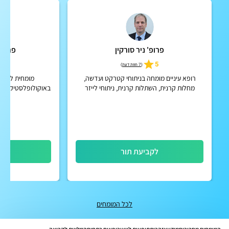
פרופ' ניר סורקין
פרופ'
5
5
(
7 חוות דעת
)
רופא עיניים מומחה בניתוחי קטרקט ועדשה,
מומחית לרפוא
מחלות קרנית, השתלות קרנית, ניתוחי לייזר
באוקולופלסטיקה-מומ
להסרת משקפיים. מנהל המחקר בקרנית ומקטע
דמעות וארובה ור
קדמי של העין בביה"ח איכילו...
בכירה המרכז
לקביעת תור
לק
לכל המומחים