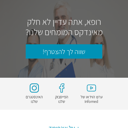
רופא, אתה עדיין לא חלק
מאינדקס המומחים שלנו?
שווה לך להצטרף!
ערוץ הוידאו של
הפייסבוק
האינסטגרם
Infomed
שלנו
שלנו
על אינפומד