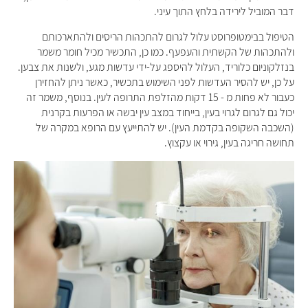
דבר המוביל לירידה בלחץ התוך עיני.
הטיפול בבימטופרוסט עלול לגרום להתכהות הריסים ולהתארכותם
ולהתכהות של הקשתית והעפעף. כמו כן, התכשיר מכיל חומר משמר
בנזלקוניום כלוריד, העלול להיספג על-ידי עדשות מגע, ולשנות את צבען.
על כן, יש להסיר העדשות לפני השימוש בתכשיר, כאשר ניתן להחזירן
כעבור לא פחות מ - 15 דקות מהזלפת התרופה לעין. בנוסף, משמר זה
יכול גם לגרום לגרוי בעין, בייחוד במצב עין יבשה או הפרעות בקרנית
(השכבה השקופה בקדמת העין). יש להתייעץ עם הרופא במקרה של
תחושה חריגה בעין, גירוי או עקצוץ.