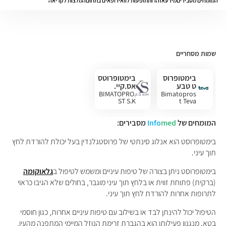
המומחים מסבירים
מידע
אזהרות
תופעות לוואי
רופאים בתחום
המלצות לקריאה
שמות מסחריים
בימטופרוס
בימטופרוטס
ט טבע
אס.קיי.
.BIMATOPRO
Bimatopros
ST S.K
t Teva
המומחים של
med
Info
מסבירים:
בימטופרוסט הוא אנלוג סינתטי של פרוסטגלנדין בעל יכולת להורדת לחץ
תוך עיני.
בימטופרוסט ניתן בצורה של טיפות עיניים ומשמש לטיפול ב
גלאוקומה
(ברקית) פתוחת זווית או בלחץ תוך עיני מוגבר, בחולים שלא הגיבו כראוי
לתרופות אחרות להורדת לחץ תוך עיני.
הטיפול יכול להינתן לבד או בשילוב עם טיפות עיניים אחרות, כגון חוסמי
בטא. מנגנון פעילותו הוא בהגברת זרימת הנוזל המיימי המתפנה מהעין,