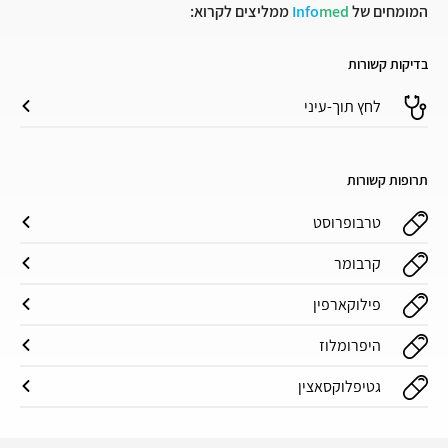
המומחים של
med
Info
ממליצים לקרוא:
בדיקות קשורות
לחץ תוך-עיני
תרופות קשורות
טרבופרוסט
קרבומר
פילוקארפין
היפרומלוז
גטיפלוקסאצין