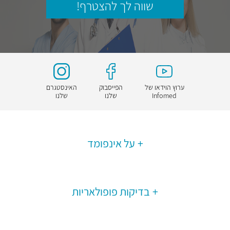
שווה לך להצטרף!
ערוץ הוידאו של
הפייסבוק
האינסטגרם
Infomed
שלנו
שלנו
על אינפומד
בדיקות פופולאריות