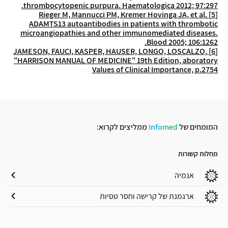
thrombocytopenic purpura. Haematologica 2012; 97:297.
Rieger M, Mannucci PM, Kremer Hovinga JA, et al.
[5]
ADAMTS13 autoantibodies in patients with thrombotic
microangiopathies and other immunomediated diseases.
Blood 2005; 106:1262.
JAMESON, FAUCI, KASPER, HAUSER, LONGO, LOSCALZO,
[6]
"HARRISON MANUAL OF MEDICINE" 19th Edition, aboratory
Values of Clinical Importance, p.2754
המומחים של
med
Info
ממליצים לקרוא:
מחלות קשורות
אנמיה
ארגמנת של קרישה וחסר טסיות