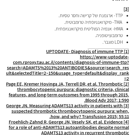
[3]
TTP
- ארגמנת של קרישה וחסר טסיות.
TMA
- מיקרואנגיופתיה טרומבוטית.
HMA
- אנמיה המוליטית מיקרואנגיופתית.
טרומבוציטופניה.
LDH
מוגבר.
Diagnosis of immune TTP
UPTODATE-
[1]
https://www-uptodate-
com.rproxy.tau.ac.il/contents/diagnosis-of-immune-ttp?
search=ADAMTS%2013%20ANTIBODIES&source=search_res
ult&selectedTitle=2~150&usage_type=default&display_rank
=2
Page EE, Kremer Hovinga JA, Terrell DR, et al. Thrombotic
[2]
thrombocytopenic purpura: diagnostic criteria, clinical
features, and long-term outcomes from 1995 through 2015.
Blood Adv 2017; 1:590.
George JN. Measuring ADAMTS13 activity in patients with
[3]
suspected thrombotic thrombocytopenic purpura: when,
how, and why? Transfusion 2015; 55:11.
Froehlich-Zahnd R, George JN, Vesely SK, et al. Evidence
[4]
for a role of anti-ADAMTS13 autoantibodies despite normal
ADAMTS13 activity in recurrent thrombotic