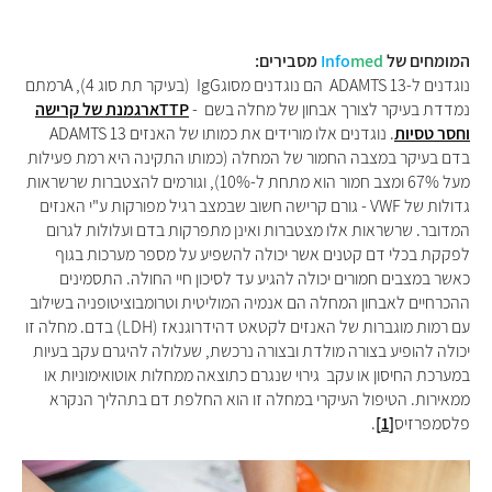
המומחים של
med
Info
מסבירים:
נוגדנים ל-
ADAMTS 13
הם נוגדנים מסוג
IgG
(בעיקר תת סוג 4),
A
רמתם
נמדדת בעיקר לצורך אבחון של מחלה בשם
-
TTP
ארגמנת של קרישה
וחסר טסיות
. נוגדנים אלו מורידים את כמותו של האנזים
ADAMTS 13
בדם בעיקר במצבה החמור של המחלה (כמותו התקינה היא רמת פעילות
מעל 67% ומצב חמור הוא מתחת ל-10%), וגורמים להצטברות שרשראות
גדולות של
VWF
- גורם קרישה חשוב שבמצב רגיל מפורקות ע"י האנזים
המדובר. שרשראות אלו מצטברות ואינן מתפרקות בדם ועלולות לגרום
לפקקת בכלי דם קטנים אשר יכולה להשפיע על מספר מערכות בגוף
כאשר במצבים חמורים יכולה להגיע עד לסיכון חיי החולה. התסמינים
ההכרחיים לאבחון המחלה הם אנמיה המוליטית וטרומבוציטופניה בשילוב
עם רמות מוגברות של האנזים לקטאט דהידרוגנאז (
LDH
) בדם. מחלה זו
יכולה להופיע בצורה מולדת ובצורה נרכשת, שעלולה להיגרם עקב בעיות
במערכת החיסון או עקב גירוי שנגרם כתוצאה ממחלות אוטואימוניות או
ממאירות. הטיפול העיקרי במחלה זו הוא החלפת דם בתהליך הנקרא
פלסמפרזיס
[1]
.