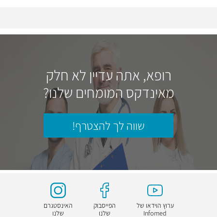
רופא, אתה עדיין לא חלק
מאינדקס המומחים שלנו?
שווה לך להצטרף!
ערוץ הוידאו של
הפייסבוק
האינסטגרם
Infomed
שלנו
שלנו