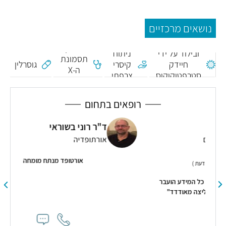
נושאים מרכזיים
זיהום באם
אבחון
ובילוד על ידי
ניתוח
תסמונת
חיידק
קיסרי
גוסרלין
ה-X
סטרפטוקוקוס
צרפתי
השביר
B
רופאים בתחום
ד"ר רוני בשוראי
אורתופדיה
אורטופד מנתח מומחה
הועבר
דד"